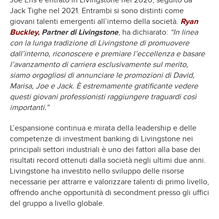
Joe Ens è entrato in Livingstone nel 2020, seguito da
Jack Tighe nel 2021. Entrambi si sono distinti come
giovani talenti emergenti all’interno della società.
Ryan
Buckley
, Partner di Livingstone
, ha dichiarato:
“In linea
con la lunga tradizione di Livingstone di promuovere
dall’interno, riconoscere e premiare l’eccellenza e basare
l’avanzamento di carriera esclusivamente sul merito,
siamo orgogliosi di annunciare le promozioni di David,
Marisa, Joe e Jack. È estremamente gratificante vedere
questi giovani professionisti raggiungere traguardi così
importanti.”
L’espansione continua e mirata della leadership e delle
competenze di investment banking di Livingstone nei
principali settori industriali è uno dei fattori alla base dei
risultati record ottenuti dalla società negli ultimi due anni.
Livingstone ha investito nello sviluppo delle risorse
necessarie per attrarre e valorizzare talenti di primo livello,
offrendo anche opportunità di secondment presso gli uffici
del gruppo a livello globale.