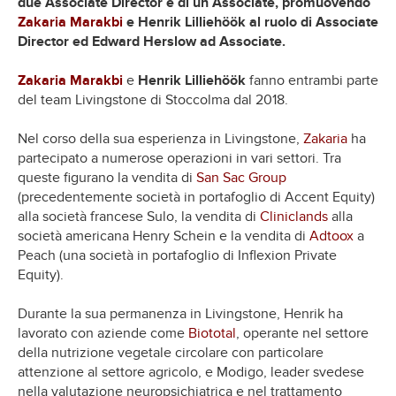
due
Associate Director
e di un
Associate
, promuovendo
Zakaria Marakbi
e Henrik Lilliehöök al ruolo di Associate
Director ed Edward Herslow ad Associate.
Zakaria Marakbi
e
Henrik Lilliehöök
fanno entrambi parte
del team Livingstone di Stoccolma dal 2018.
Nel corso della sua esperienza in Livingstone,
Zakaria
ha
partecipato a numerose operazioni in vari settori. Tra
queste figurano la vendita di
San Sac Group
(precedentemente società in portafoglio di Accent Equity)
alla società francese Sulo, la vendita di
Cliniclands
alla
società americana Henry Schein e la vendita di
Adtoox
a
Peach (una società in portafoglio di Inflexion Private
Equity).
Durante la sua permanenza in Livingstone, Henrik ha
lavorato con aziende come
Biototal
, operante nel settore
della nutrizione vegetale circolare con particolare
attenzione al settore agricolo, e Modigo, leader svedese
nella valutazione neuropsichiatrica e nel trattamento