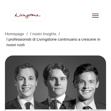
Vai
al
contenuto
Homepage
/
I nostri Insights
/
I professionisti di Livingstone continuano a crescere in
nuovi ruoli