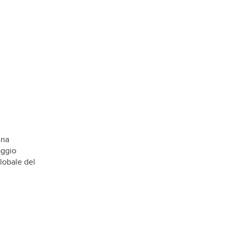
una
aggio
globale del