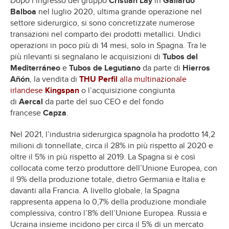
Dopo l’ingresso del gruppo
Cristian Lay
in
Gallardo
Balboa
nel luglio 2020, ultima grande operazione nel
settore siderurgico, si sono concretizzate numerose
transazioni nel comparto dei prodotti metallici. Undici
operazioni in poco più di 14 mesi, solo in Spagna. Tra le
più rilevanti si segnalano le acquisizioni di
Tubos del
Mediterráneo
e
Tubos de Legutiano
da parte di
Hierros
Añón
, la vendita di
THU Perfil
alla multinazionale
irlandese
Kingspan
o l’acquisizione congiunta
di
Aercal
da parte del suo CEO e del fondo
francese
Capza
.
Nel 2021, l’industria siderurgica spagnola ha prodotto 14,2
milioni di tonnellate, circa il 28% in più rispetto al 2020 e
oltre il 5% in più rispetto al 2019. La Spagna si è così
collocata come terzo produttore dell’Unione Europea, con
il 9% della produzione totale, dietro Germania e Italia e
davanti alla Francia. A livello globale, la Spagna
rappresenta appena lo 0,7% della produzione mondiale
complessiva, contro l’8% dell’Unione Europea. Russia e
Ucraina insieme incidono per circa il 5% di un mercato