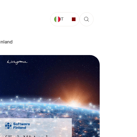
IT
inland