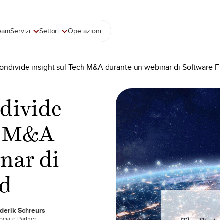
team
Servizi
Settori
Operazioni
ondivide insight sul Tech M&A durante un webinar di Software F
divide
ch M&A
nar di
nd
derik Schreurs
ociate Partner