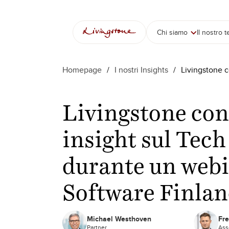
Vai
al
contenuto
Chi siamo
Il nostro 
Homepage
/
I nostri Insights
/
Livingstone c
Livingstone con
insight sul Te
durante un webi
Software Finla
Michael Westhoven
Fre
Partner
Ass