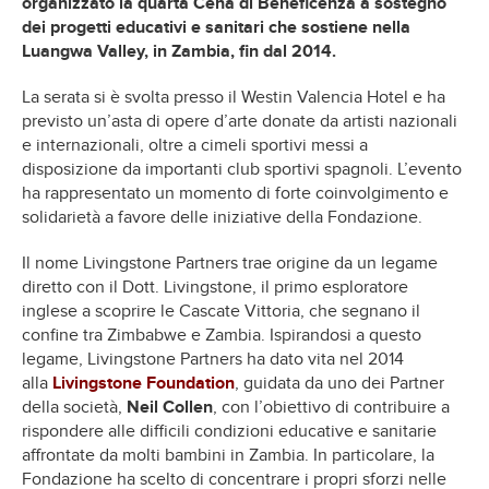
organizzato la quarta Cena di Beneficenza a sostegno
dei progetti educativi e sanitari che sostiene nella
Luangwa Valley, in Zambia, fin dal 2014.
La serata si è svolta presso il Westin Valencia Hotel e ha
previsto un’asta di opere d’arte donate da artisti nazionali
e internazionali, oltre a cimeli sportivi messi a
disposizione da importanti club sportivi spagnoli. L’evento
ha rappresentato un momento di forte coinvolgimento e
solidarietà a favore delle iniziative della Fondazione.
Il nome Livingstone Partners trae origine da un legame
diretto con il Dott. Livingstone, il primo esploratore
inglese a scoprire le Cascate Vittoria, che segnano il
confine tra Zimbabwe e Zambia. Ispirandosi a questo
legame, Livingstone Partners ha dato vita nel 2014
alla
Livingstone Foundation
, guidata da uno dei Partner
della società,
Neil Collen
, con l’obiettivo di contribuire a
rispondere alle difficili condizioni educative e sanitarie
affrontate da molti bambini in Zambia. In particolare, la
Fondazione ha scelto di concentrare i propri sforzi nelle