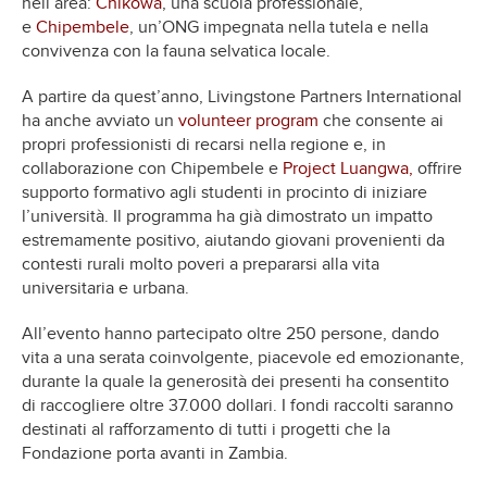
nell’area:
Chikowa
, una scuola professionale,
e
Chipembele
, un’ONG impegnata nella tutela e nella
convivenza con la fauna selvatica locale.
A partire da quest’anno, Livingstone Partners International
ha anche avviato un
volunteer program
che consente ai
propri professionisti di recarsi nella regione e, in
collaborazione con Chipembele e
Project Luangwa,
offrire
supporto formativo agli studenti in procinto di iniziare
l’università. Il programma ha già dimostrato un impatto
estremamente positivo, aiutando giovani provenienti da
contesti rurali molto poveri a prepararsi alla vita
universitaria e urbana.
All’evento hanno partecipato oltre 250 persone, dando
vita a una serata coinvolgente, piacevole ed emozionante,
durante la quale la generosità dei presenti ha consentito
di raccogliere oltre 37.000 dollari. I fondi raccolti saranno
destinati al rafforzamento di tutti i progetti che la
Fondazione porta avanti in Zambia.