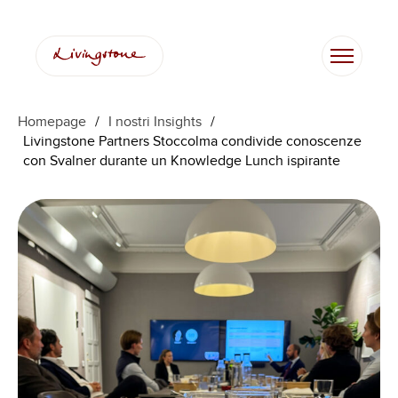
Vai
al
contenuto
Homepage
/
I nostri Insights
/
Livingstone Partners Stoccolma condivide conoscenze
con Svalner durante un Knowledge Lunch ispirante