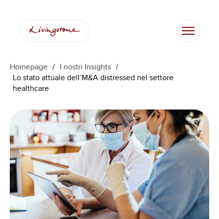
Vai
al
contenuto
Homepage
/
I nostri Insights
/
Lo stato attuale dell’M&A distressed nel settore
healthcare