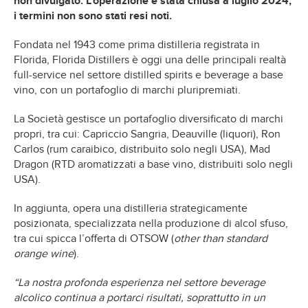
non divulgato. L’operazione è stata chiusa a luglio 2024;
i termini non sono stati resi noti.
Fondata nel 1943 come prima distilleria registrata in
Florida, Florida Distillers è oggi una delle principali realtà
full-service nel settore distilled spirits e beverage a base
vino, con un portafoglio di marchi pluripremiati.
La Società gestisce un portafoglio diversificato di marchi
propri, tra cui: Capriccio Sangria, Deauville (liquori), Ron
Carlos (rum caraibico, distribuito solo negli USA), Mad
Dragon (RTD aromatizzati a base vino, distribuiti solo negli
USA).
In aggiunta, opera una distilleria strategicamente
posizionata, specializzata nella produzione di alcol sfuso,
tra cui spicca l’offerta di OTSOW (
other than standard
orange wine
).
“La nostra profonda esperienza nel settore beverage
alcolico continua a portarci risultati, soprattutto in un