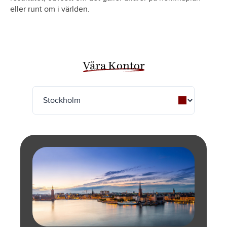
eller runt om i världen.
Våra Kontor
Seoul
Verona