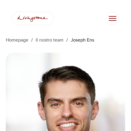
Vai
al
contenuto
Homepage
/
Il nostro team
/
Joseph Ens