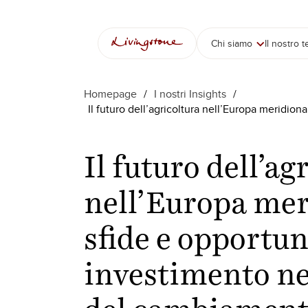
Vai
al
contenuto
Chi siamo
Il nostro 
Homepage
/
I nostri Insights
/
Il futuro dell’agricoltura nell’Europa meridio
Il futuro dell’ag
nell’Europa mer
sfide e opportun
investimento ne
del cambiamen