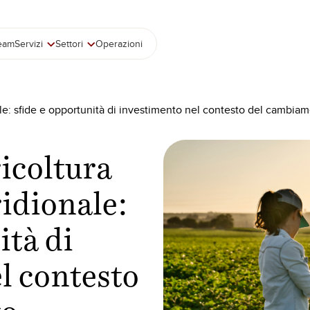
team
Servizi
Settori
Operazioni
nale: sfide e opportunità di investimento nel contesto del cambia
ricoltura
idionale:
ità di
l contesto
to