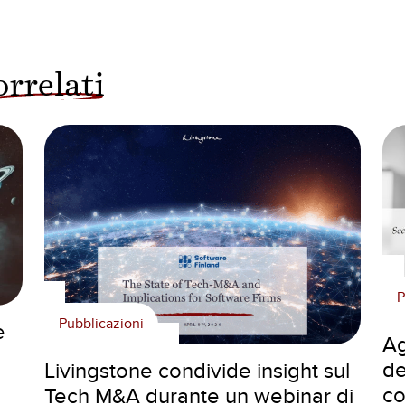
orrelati
P
Pubblicazioni
e
Ag
de
Livingstone condivide insight sul
co
Tech M&A durante un webinar di