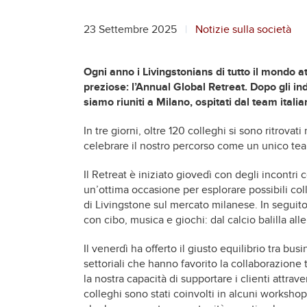
23 Settembre 2025
Notizie sulla società
Ogni anno i Livingstonians di tutto il mondo 
preziose: l’Annual Global Retreat. Dopo gli ind
siamo riuniti a Milano, ospitati dal team itali
In tre giorni, oltre 120 colleghi si sono ritrovat
celebrare il nostro percorso come un unico te
Il Retreat è iniziato giovedì con degli incontri 
un’ottima occasione per esplorare possibili col
di Livingstone sul mercato milanese. In seguito,
con cibo, musica e giochi: dal calcio balilla alle 
Il venerdì ha offerto il giusto equilibrio tra bu
settoriali che hanno favorito la collaborazione
la nostra capacità di supportare i clienti attrav
colleghi sono stati coinvolti in alcuni workshop 