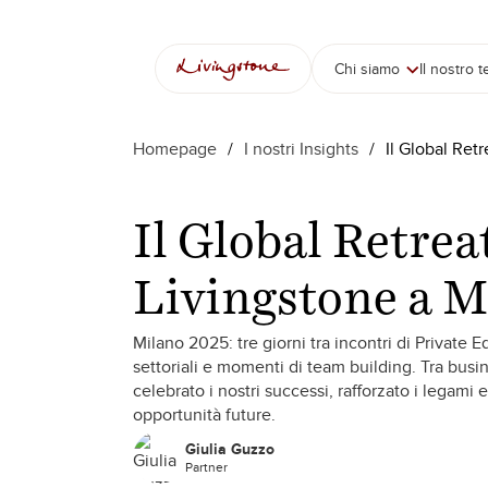
Vai
al
contenuto
Chi siamo
Il nostro 
Homepage
/
I nostri Insights
/
Il Global Ret
Il Global Retrea
Livingstone a M
Milano 2025: tre giorni tra incontri di Private 
settoriali e momenti di team building. Tra busine
celebrato i nostri successi, rafforzato i legami e
opportunità future.
Giulia Guzzo
Partner