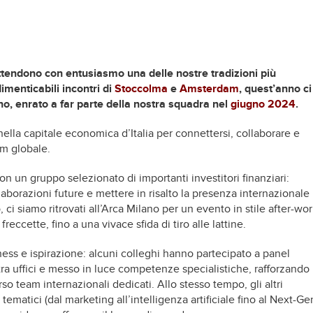
attendono con entusiasmo una delle nostre tradizioni più
imenticabili incontri di
Stoccolma
e
Amsterdam
, quest’anno ci
ano, enrato a far parte della nostra squadra nel
giugno 2024
.
i nella capitale economica d’Italia per connettersi, collaborare e
am globale.
con un gruppo selezionato di importanti investitori finanziari:
laborazioni future e mettere in risalto la presenza internazionale
 ci siamo ritrovati all’Arca Milano per un evento in stile after-wo
freccette, fino a una vivace sfida di tiro alle lattine.
siness e ispirazione: alcuni colleghi hanno partecipato a panel
 tra uffici e messo in luce competenze specialistiche, rafforzando
erso team internazionali dedicati. Allo stesso tempo, gli altri
tematici (dal marketing all’intelligenza artificiale fino al Next-Ge