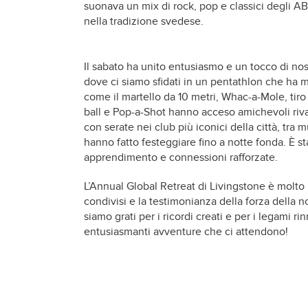
suonava un mix di rock, pop e classici degli 
nella tradizione svedese.
Il sabato ha unito entusiasmo e un tocco di nos
dove ci siamo sfidati in un pentathlon che ha me
come il martello da 10 metri, Whac-a-Mole, tiro
ball e Pop-a-Shot hanno acceso amichevoli rival
con serate nei club più iconici della città, tra 
hanno fatto festeggiare fino a notte fonda. È st
apprendimento e connessioni rafforzate.
L’Annual Global Retreat di Livingstone è molto
condivisi e la testimonianza della forza della n
siamo grati per i ricordi creati e per i legami r
entusiasmanti avventure che ci attendono!