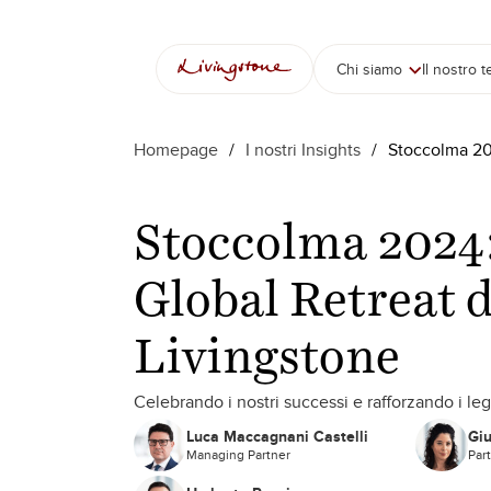
Vai
al
contenuto
Chi siamo
Il nostro 
Homepage
/
I nostri Insights
/
Stoccolma 202
Stoccolma 2024:
Global Retreat d
Livingstone
Celebrando i nostri successi e rafforzando i le
Luca Maccagnani Castelli
Giu
Managing Partner
Par