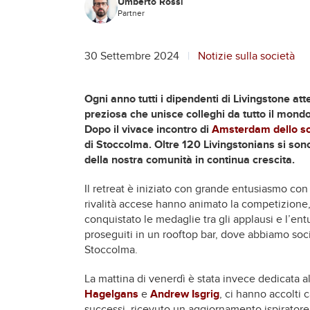
Umberto Rossi
Partner
30 Settembre 2024
Notizie sulla società
Ogni anno tutti i dipendenti di Livingstone a
preziosa che unisce colleghi da tutto il mond
Dopo il vivace incontro di
Amsterdam dello s
di Stoccolma. Oltre 120 Livingstonians si sono 
della nostra comunità in continua crescita.
Il retreat è iniziato con grande entusiasmo con
rivalità accese hanno animato la competizione,
conquistato le medaglie tra gli applausi e l’en
proseguiti in un rooftop bar, dove abbiamo socia
Stoccolma.
La mattina di venerdì è stata invece dedicata al
Hagelgans
e
Andrew Isgrig
, ci hanno accolti 
successi, ricevuto un aggiornamento ispiratore