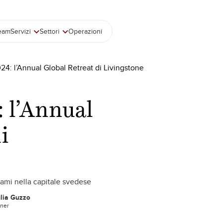
team
Servizi
Settori
Operazioni
4: l’Annual Global Retreat di Livingstone
 l’Annual
i
gami nella capitale svedese
lia Guzzo
tner