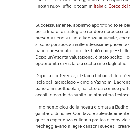
i nostri nuovi uffici e team in
Italia
e
Corea del
Successivamente, abbiamo approfondito le bes
per affinare le strategie e rendere i processi pi
presentazione sull’intelligenza artificiale, che n
si sono poi spostati sulle attesissime presenta
hanno presentato i loro deal più complessi, illu
Dopo un’attenta valutazione, è stato scelto il d
opportunità di visitare a scelta uno degli uffici
Dopo la conferenza, ci siamo imbarcati in un’
isola dell’arcipelago vicino a Vaxholm. L’adrenal
panorami spettacolari, ha fatto da cornice perfe
accolti creando da subito un’atmosfera festosa
Il momento clou della nostra giornata a Badhol
gambero di fiume. Con tavole splendidamente a
questa esperienza culinaria pratica e convivia
riecheggiavano allegre canzoni svedesi, crean