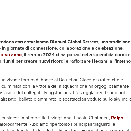
ttendono con entusiasmo l’Annual Global Retreat, una tradizione
o in giornate di connessione, collaborazione e celebrazione.
corso anno
, il retreat 2024 ci ha portati nella splendida cornice
riuniti per creare nuovi ricordi e rafforzare i legami all’interno
 un vivace torneo di bocce al Boulebar. Giocate strategiche e
 culminata con la vittoria della squadra che ha orgogliosamente
tusiasmo dei colleghi Livingstonians. I festeggiamenti sono poi
lizzato, ballato e ammirato le spettacolari vedute sullo skyline 
 business in pieno stile Livingstone. I nostri Chairmen,
Ralph
calorosamente. Abbiamo ripercorso i principali traguardi e
 sulle ultime iniziative della Livingstone Foundation e conosciut