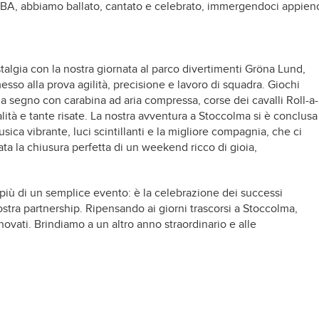
ABBA, abbiamo ballato, cantato e celebrato, immergendoci appien
talgia con la nostra giornata al parco divertimenti Gröna Lund,
sso alla prova agilità, precisione e lavoro di squadra. Giochi
 a segno con carabina ad aria compressa, corse dei cavalli Roll-a-
ità e tante risate. La nostra avventura a Stoccolma si è conclusa
musica vibrante, luci scintillanti e la migliore compagnia, che ci
ata la chiusura perfetta di un weekend ricco di gioia,
 più di un semplice evento: è la celebrazione dei successi
ostra partnership. Ripensando ai giorni trascorsi a Stoccolma,
innovati. Brindiamo a un altro anno straordinario e alle