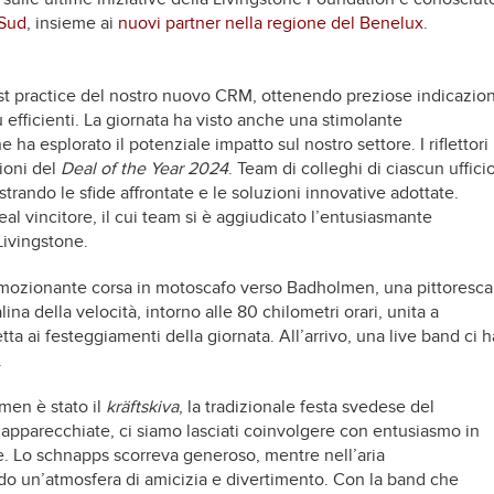
 Sud
, insieme ai
nuovi partner nella regione del Benelux
.
t practice del nostro nuovo CRM, ottenendo preziose indicazion
ù efficienti. La giornata ha visto anche una stimolante
e ha esplorato il potenziale impatto sul nostro settore. I riflettori
zioni del
Deal of the Year 2024
. Team di colleghi di ciascun uffici
strando le sfide affrontate e le soluzioni innovative adottate.
eal vincitore, il cui team si è aggiudicato l’entusiasmante
 Livingstone.
emozionante corsa in motoscafo verso Badholmen, una pittoresca
ina della velocità, intorno alle 80 chilometri orari, unita a
tta ai festeggiamenti della giornata. All’arrivo, una live band ci h
.
men è stato il
kräftskiva
, la tradizionale festa svedese del
pparecchiate, ci siamo lasciati coinvolgere con entusiasmo in
le. Lo schnapps scorreva generoso, mentre nell’aria
do un’atmosfera di amicizia e divertimento. Con la band che