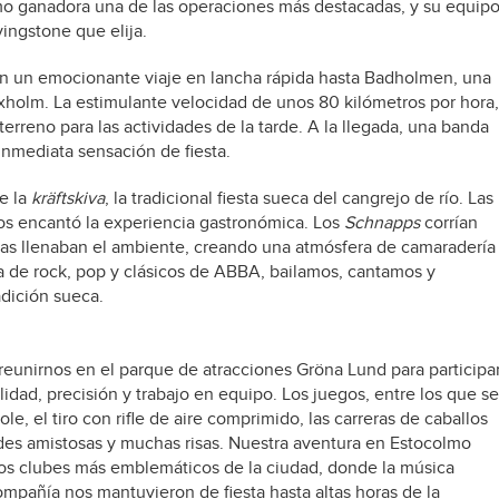
omo ganadora una de las operaciones más destacadas, y su equip
vingstone que elija.
n un emocionante viaje en lancha rápida hasta Badholmen, una
axholm. La estimulante velocidad de unos 80 kilómetros por hora,
terreno para las actividades de la tarde. A la llegada, una banda
inmediata sensación de fiesta.
e la
kräftskiva
, la tradicional fiesta sueca del cangrejo de río. Las
s encantó la experiencia gastronómica. Los
Schnapps
corrían
as llenaban el ambiente, creando una atmósfera de camaradería
a de rock, pop y clásicos de ABBA, bailamos, cantamos y
dición sueca.
eunirnos en el parque de atracciones Gröna Lund para participa
idad, precisión y trabajo en equipo. Los juegos, entre los que se
e, el tiro con rifle de aire comprimido, las carreras de caballos
dades amistosas y muchas risas. Nuestra aventura en Estocolmo
los clubes más emblemáticos de la ciudad, donde la música
ompañía nos mantuvieron de fiesta hasta altas horas de la