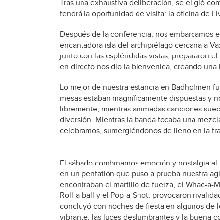
Tras una exhaustiva deliberación, se eligió c
tendrá la oportunidad de visitar la oficina de Li
Después de la conferencia, nos embarcamos e
encantadora isla del archipiélago cercana a V
junto con las espléndidas vistas, prepararon el 
en directo nos dio la bienvenida, creando una 
Lo mejor de nuestra estancia en Badholmen fu
mesas estaban magníficamente dispuestas y no
libremente, mientras animadas canciones suec
diversión. Mientras la banda tocaba una mezcl
celebramos, sumergiéndonos de lleno en la tra
El sábado combinamos emoción y nostalgia al r
en un pentatlón que puso a prueba nuestra agil
encontraban el martillo de fuerza, el Whac-a-Mol
Roll-a-ball y el Pop-a-Shot, provocaron rivali
concluyó con noches de fiesta en algunos de 
vibrante, las luces deslumbrantes y la buena c