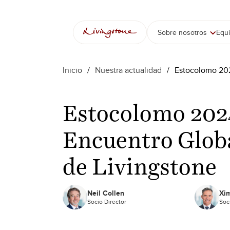
Saltar
al
contenido
Sobre nosotros
Equ
Inicio
/
Nuestra actualidad
/
Estocolomo 202
Estocolomo 202
Encuentro Glob
de Livingstone
Neil Collen
Xim
Socio Director
Soc