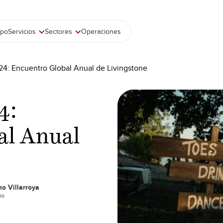
ipo
Servicios
Sectores
Operaciones
4: Encuentro Global Anual de Livingstone
4:
al Anual
o Villarroya
io