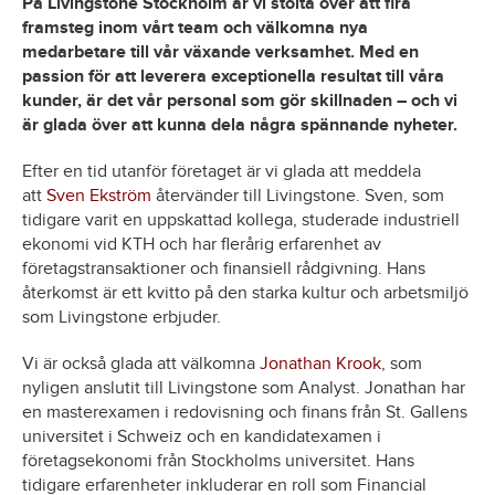
På Livingstone Stockholm är vi stolta över att fira
framsteg inom vårt team och välkomna nya
medarbetare till vår växande verksamhet. Med en
passion för att leverera exceptionella resultat till våra
kunder, är det vår personal som gör skillnaden – och vi
är glada över att kunna dela några spännande nyheter.
Efter en tid utanför företaget är vi glada att meddela
att
Sven Ekström
återvänder till Livingstone. Sven, som
tidigare varit en uppskattad kollega, studerade industriell
ekonomi vid KTH och har flerårig erfarenhet av
företagstransaktioner och finansiell rådgivning. Hans
återkomst är ett kvitto på den starka kultur och arbetsmiljö
som Livingstone erbjuder.
Vi är också glada att välkomna
Jonathan Krook
, som
nyligen anslutit till Livingstone som Analyst. Jonathan har
en masterexamen i redovisning och finans från St. Gallens
universitet i Schweiz och en kandidatexamen i
företagsekonomi från Stockholms universitet. Hans
tidigare erfarenheter inkluderar en roll som Financial