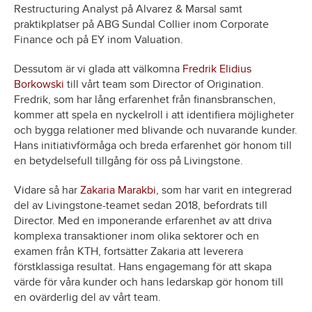
Restructuring Analyst på Alvarez & Marsal samt
praktikplatser på ABG Sundal Collier inom Corporate
Finance och på EY inom Valuation.
Dessutom är vi glada att välkomna
Fredrik Elidius
Borkowski
till vårt team som Director of Origination.
Fredrik, som har lång erfarenhet från finansbranschen,
kommer att spela en nyckelroll i att identifiera möjligheter
och bygga relationer med blivande och nuvarande kunder.
Hans initiativförmåga och breda erfarenhet gör honom till
en betydelsefull tillgång för oss på Livingstone.
Vidare så har
Zakaria Marakbi
, som har varit en integrerad
del av Livingstone-teamet sedan 2018, befordrats till
Director. Med en imponerande erfarenhet av att driva
komplexa transaktioner inom olika sektorer och en
examen från KTH, fortsätter Zakaria att leverera
förstklassiga resultat. Hans engagemang för att skapa
värde för våra kunder och hans ledarskap gör honom till
en ovärderlig del av vårt team.