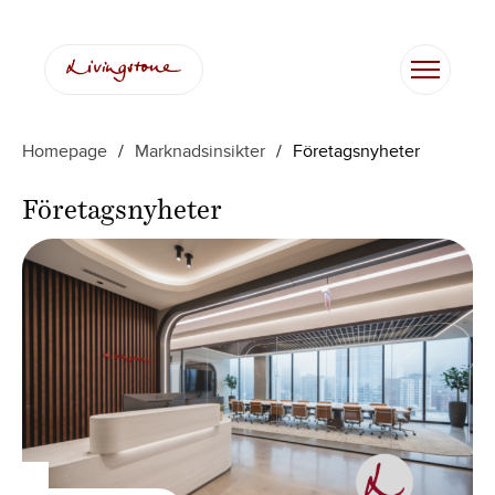
Hoppa
till
innehåll
Homepage
/
Marknadsinsikter
/
Företagsnyheter
Företagsnyheter