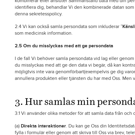
kombinerar eller ansluter Sammanställd data med din perso
identifiera dig, behandlar Vi den kombinerade datan som
denna sekretesspolicy.
2.4 Vi kan också samla persondata som inkluderar ”
Känsl
som medicinsk information.
2.5 Om du misslyckas med att ge persondata
I de fall Vi behöver samla persondata vid lag eller genom 
du misslyckas med att ge den data vi begär, då kan kontrak
möjligtvis inte vara genomförbart(exempelvis ge dig varor e
annullera produkten eller tjänsten du har med Oss. Men vi 
3. Hur samlas min persond
3.1 Vi använder olika metoder för att samla data från och
(a)
Direkta interaktioner
. Du kan ge Oss din Identitetsda
fylla i formulär eller genom att skriva till Oss via brev, te