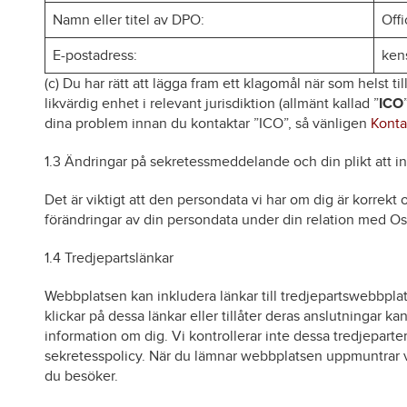
Namn eller titel av DPO:
Off
E-postadress:
ken
(c) Du har rätt att lägga fram ett klagomål när som helst ti
likvärdig enhet i relevant jurisdiktion (allmänt kallad ”
ICO
dina problem innan du kontaktar ”ICO”, så vänligen
Konta
1.3 Ändringar på sekretessmeddelande och din plikt att i
Det är viktigt att den persondata vi har om dig är korrekt
förändringar av din persondata under din relation med Os
1.4 Tredjepartslänkar
Webbplatsen kan inkludera länkar till tredjepartswebbpla
klickar på dessa länkar eller tillåter deras anslutningar kan
information om dig. Vi kontrollerar inte dessa tredjeparter
sekretesspolicy. När du lämnar webbplatsen uppmuntrar vi
du besöker.