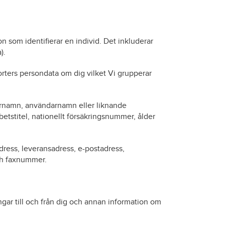
n som identifierar en individ. Det inkluderar
).
orters persondata om dig vilket Vi grupperar
ernamn, användarnamn eller liknande
arbetstitel, nationellt försäkringsnummer, ålder
dress, leveransadress, e-postadress,
ch faxnummer.
ngar till och från dig och annan information om