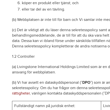
köper en produkt eller tjänst; och
eller tar del av en tävling.
(b) Webbplatsen är inte till för barn och Vi samlar inte med
(c) Det är viktigt att du läser denna sekretesspolicy samt
behandlingsmeddelande, de är till för att du ska vara he
data. Dessa kan vi ibland förse under särskilda tillfällen 
Denna sekretesspolicy kompletterar de andra notiserna oc
1.2 Controller
(a) Livingstone International Holdings Limited som är en d
ansvarig för webbplatsen.
(b) Vi har avsett en dataskyddspersonal (”
DPO
”) som är an
sekretesspolicy. Om du har frågor om denna sekretesspoli
rättigheter
, vänligen kontakta dataskyddspersonalen (”DP
Fullständigt namn på juridisk enhet:
Livi