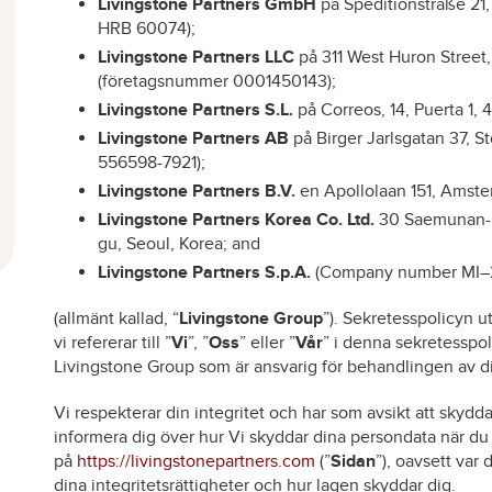
Livingstone Partners GmbH
på Speditionstraße 21
HRB 60074);
Livingstone Partners LLC
på 311 West Huron Street,
(företagsnummer 0001450143);
Livingstone Partners S.L.
på Correos, 14, Puerta 1
Livingstone Partners AB
på Birger Jarlsgatan 37, S
556598-7921);
Livingstone Partners B.V.
en Apollolaan 151, Amste
Livingstone Partners Korea Co. Ltd.
30 Saemunan-r
gu, Seoul, Korea; and
Livingstone Partners S.p.A.
(Company number MI–205
(allmänt kallad, “
Livingstone Group
”). Sekretesspolicyn u
vi refererar till ”
Vi
”, ”
Oss
” eller ”
Vår
” i denna sekretesspolic
Livingstone Group som är ansvarig för behandlingen av di
Vi respekterar din integritet och har som avsikt att skyd
informera dig över hur Vi skyddar dina persondata när d
på
https://livingstonepartners.com
(”
Sidan
”), oavsett var
dina integritetsrättigheter och hur lagen skyddar dig.