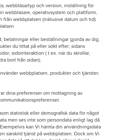
ta, webbläsartyp och version, inställning för
 din webbläsare, operativsystem och plattform,
ch från webbplatsen (inklusive datum och tid)
latsen.
 betalningar eller beställningar gjorda av dig,
ter du tittat på eller sökt efter; sidans
or; sidointeraktion ( t.ex. när du skrollar,
a bort från sidan);
använder webbplatsen, produkter och tjänster;
rar dina preferenser om mottagning av
 kommunikationspreferenser.
som statistisk eller demografisk data för något
ta men ses inte som persondata enligt lag då
et. Exempelvis kan Vi hämta din användningsdata
en särskild tjänst på webbplatsen. Dock om Vi