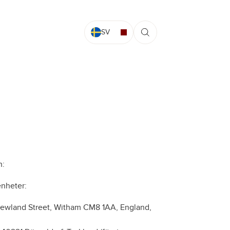
SV
n:
enheter:
ewland Street, Witham CM8 1AA, England,