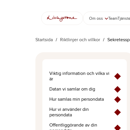
Hoppa
till
innehåll
Om oss
Team
Tjänst
Startsida
/
Riktlinjer och villkor
/
Sekretessp
Viktig information och vilka vi
är
Datan vi samlar om dig
Hur samlas min persondata
Hur vi använder din
persondata
Offentliggörande av din