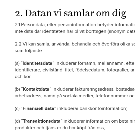
2. Datan vi samlar om dig
2.1 Persondata, eller personinformation betyder informatio
inte data där identiteten har blivit borttagen (anonym data
2.2 Vi kan samla, använda, behandla och överföra olika s
som följande:
(a) ”
Identitetsdata
” inkluderar förnamn, mellannamn, eft
identifierare, civilstånd, titel, födelsedatum, fotografier, 
och kön.
(b) ”
Kontaktdata
” inkluderar faktureringsadress, bostadsa
arbetsadress, namn på sociala medier, telefonnummer o
(c) ”
Finansiell data
” inkluderar bankkontoinformation;
(d) ”
Transaktionsdata
” inkluderar information om betalni
produkter och tjänster du har köpt från oss;