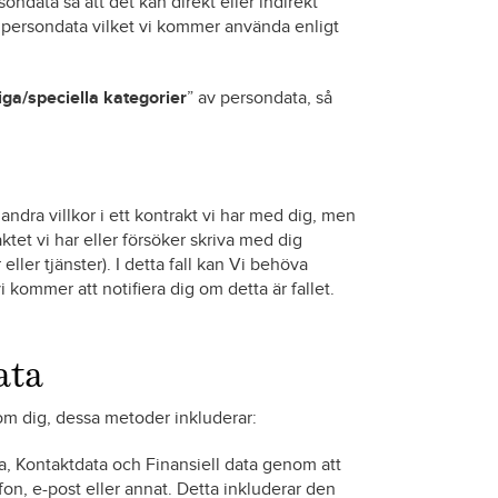
ndata så att det kan direkt eller indirekt
 persondata vilket vi kommer använda enligt
iga/speciella kategorier
” av persondata, så
andra villkor i ett kontrakt vi har med dig, men
tet vi har eller försöker skriva med dig
ller tjänster). I detta fall kan Vi behöva
kommer att notifiera dig om detta är fallet.
ata
 om dig, dessa metoder inkluderar:
ta, Kontaktdata och Finansiell data genom att
lefon, e-post eller annat. Detta inkluderar den