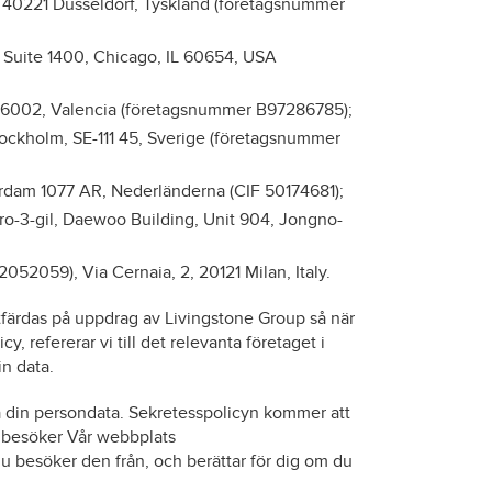
, 40221 Düsseldorf, Tyskland (företagsnummer
 Suite 1400, Chicago, IL 60654, USA
, 46002, Valencia (företagsnummer B97286785);
tockholm, SE-111 45, Sverige (företagsnummer
rdam 1077 AR, Nederländerna (CIF 50174681);
o-3-gil, Daewoo Building, Unit 904, Jongno-
2059), Via Cernaia, 2, 20121 Milan, Italy.
tfärdas på uppdrag av Livingstone Group så när
y, refererar vi till det relevanta företaget i
n data.
da din persondata. Sekretesspolicyn kommer att
u besöker Vår webbplats
 du besöker den från, och berättar för dig om du