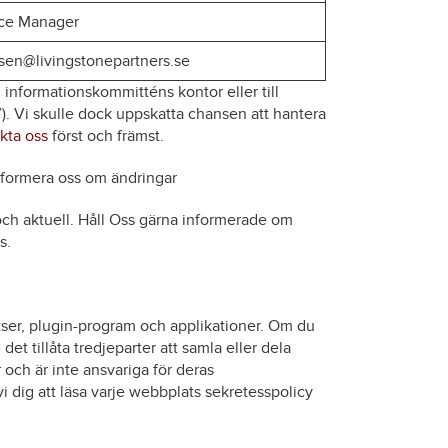
ice Manager
sen@livingstonepartners.se
ll informationskommitténs kontor eller till
”). Vi skulle dock uppskatta chansen att hantera
kta oss
först och främst.
nformera oss om ändringar
 och aktuell. Håll Oss gärna informerade om
s.
tser, plugin-program och applikationer. Om du
 det tillåta tredjeparter att samla eller dela
 och är inte ansvariga för deras
 dig att läsa varje webbplats sekretesspolicy