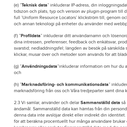
(e) ”
Teknisk data
” inkluderar IP-adress, din inloggningsda
tidszon och plats, typ och version av plugin-program till
full ’Uniform Resource Locators’ klickström till, genom o
och annan teknologi på enheter du använder med webbp
(f) ”
Profildata
” inkluderar ditt användarnamn och lösenord,
dina intressen, preferenser, feedback och enkätsvar, produk
svarstid; nedladdningsfel; längden av besök på särskilda sid
klickar, musar över och metoder som används för att bläddr
(g) ”
Användningsdata
”inkluderar information om hur du 
och
(h) ”
Marknadsföring- och kommunikationsdata
” inklude
marknadsföring från oss och Våra tredjeparter samt dina
2.3 Vi samlar, använder och delar
Sammanställd data
så 
ändamål. Sammanställd data kan hämtas från din personda
denna data inte avslöjar direkt eller indirekt din identit
för att beräkna procentuellt hur många användare brukar 