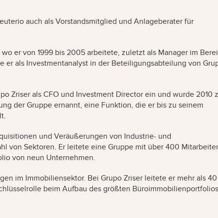
Eleuterio auch als Vorstandsmitglied und Anlageberater für
wo er von 1999 bis 2005 arbeitete, zuletzt als Manager im Bere
e er als Investmentanalyst in der Beteiligungsabteilung von Gru
Grupo Zriser als CFO und Investment Director ein und wurde 2010
ng der Gruppe ernannt, eine Funktion, die er bis zu seinem
t.
Akquisitionen und Veräußerungen von Industrie- und
l von Sektoren. Er leitete eine Gruppe mit über 400 Mitarbeiter
folio von neun Unternehmen.
en im Immobiliensektor. Bei Grupo Zriser leitete er mehr als 40
chlüsselrolle beim Aufbau des größten Büroimmobilienportfolios