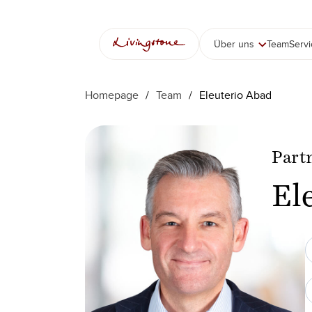
Zum
Inhalt
springen
Über uns
Team
Serv
Homepage
/
Team
/
Eleuterio Abad
Part
El