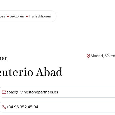
ices
Sektoren
Transaktionen
Madrid, Valen
ner
euterio Abad
abad@livingstonepartners.es
+34 96 352 45 04