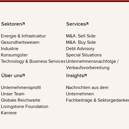
Sektoren
Services
Energie & Infrastruktur
M&A: Sell Side
Gesundheitswesen
M&A: Buy Side
Industrie
Debt Advisory
Konsumgüter
Special Situations
Technology & Business Services
Unternehmensnachfolge /
Verkaufsvorbereitung
Über uns
Insights
Unternehmensprofil
Nachrichten aus dem
Unser Team
Unternehmen
Globale Reichweite
Fachbeiträge & Sektorgedanke
Livingstone Foundation
Karriere