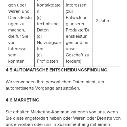
gen über
Kontaktdate
Interessen
Waren und
n
(zur
Dienstleistu
(c)
Entwicklun
2 Jahre
ngen zu
technische
g unserer
machen,
Daten
Produkte/Di
die für Sie
(d)
enstleistun
von
Nutzungsda
gen und um
Interesse
ten
unser
sein
(e)
Geschäft zu
könnten
Profildaten
fördern)
4.5 AUTOMATISCHE ENTSCHEIDUNGSFINDUNG
Wir verwenden Ihre persönlichen Daten nicht, um
automatisierte Vorgänge anzustoßen.
4.6 MARKETING
Sie erhalten Marketing-Kommunikationen von uns, wenn
Sie diese angefordert haben oder Waren oder Dienste von
uns erworben oder uns in Zusammenhang mit einem