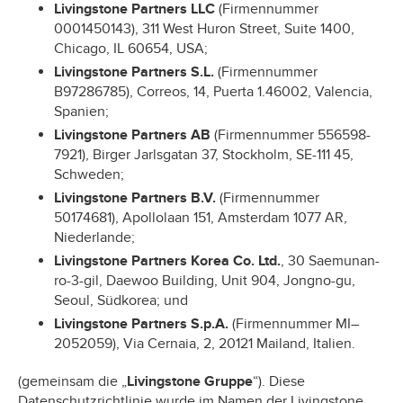
Livingstone Partners LLC
(Firmennummer
0001450143), 311 West Huron Street, Suite 1400,
Chicago, IL 60654, USA;
Livingstone Partners S.L.
(Firmennummer
B97286785), Correos, 14, Puerta 1.46002, Valencia,
Spanien;
Livingstone Partners AB
(Firmennummer 556598-
7921), Birger Jarlsgatan 37, Stockholm, SE-111 45,
Schweden;
Livingstone Partners B.V.
(Firmennummer
50174681), Apollolaan 151, Amsterdam 1077 AR,
Niederlande;
Livingstone Partners Korea Co. Ltd.
, 30 Saemunan-
ro-3-gil, Daewoo Building, Unit 904, Jongno-gu,
Seoul, Südkorea; und
Livingstone Partners S.p.A.
(Firmennummer MI–
2052059), Via Cernaia, 2, 20121 Mailand, Italien.
(gemeinsam die „
Livingstone Gruppe
“). Diese
Datenschutzrichtlinie wurde im Namen der Livingstone