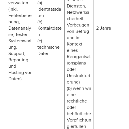
verwalten
(a)
Diensten,
(inkl.
Identitätsda
Netzwerksi
Fehlerbehe
ten
cherheit,
bung,
(b)
Vorbeugen
Datenanaly
Kontaktdate
2 Jahre
von Betrug
se, Testen,
n
und im
Systemwart
(c)
Kontext
ung,
technische
eines
Support,
Daten
Reorganisat
Reporting
ionsplans
und
oder
Hosting von
Umstrukturi
Daten)
erung)
(b) wenn wir
eine
rechtliche
oder
behördliche
Verpflichtun
g erfüllen