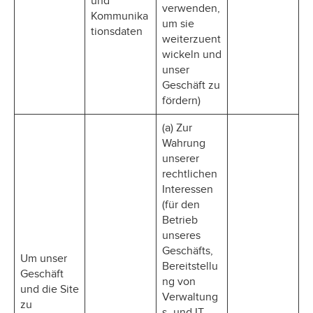
und
verwenden,
Kommunika
um sie
tionsdaten
weiterzuent
wickeln und
unser
Geschäft zu
fördern)
(a) Zur
Wahrung
unserer
rechtlichen
Interessen
(für den
Betrieb
unseres
Geschäfts,
Um unser
Bereitstellu
Geschäft
ng von
und die Site
Verwaltung
zu
s- und IT-