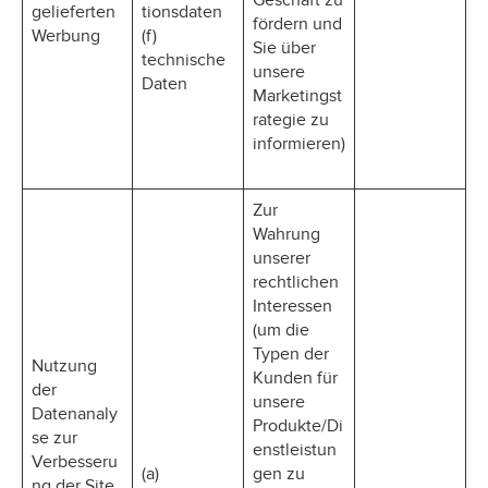
Geschäft zu
gelieferten
tionsdaten
fördern und
Werbung
(f)
Sie über
technische
unsere
Daten
Marketingst
rategie zu
informieren)
Zur
Wahrung
unserer
rechtlichen
Interessen
(um die
Typen der
Nutzung
Kunden für
der
unsere
Datenanaly
Produkte/Di
se zur
enstleistun
Verbesseru
(a)
gen zu
ng der Site