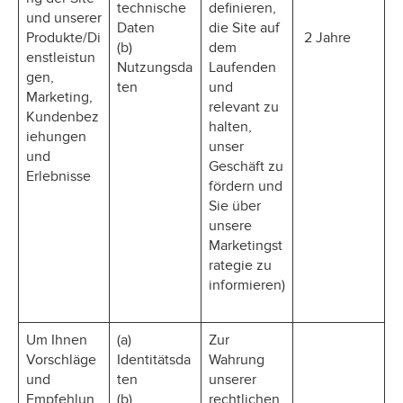
technische
definieren,
und unserer
Daten
die Site auf
Produkte/Di
2 Jahre
(b)
dem
enstleistun
Nutzungsda
Laufenden
gen,
ten
und
Marketing,
relevant zu
Kundenbez
halten,
iehungen
unser
und
Geschäft zu
Erlebnisse
fördern und
Sie über
unsere
Marketingst
rategie zu
informieren)
Um Ihnen
(a)
Zur
Vorschläge
Identitätsda
Wahrung
und
ten
unserer
Empfehlun
(b)
rechtlichen