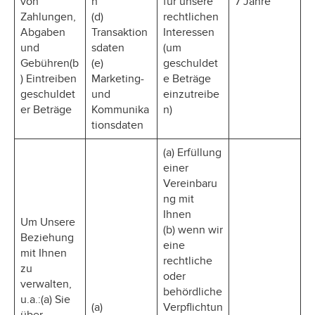
von
n
für unsere
7 Jahre
Zahlungen,
(d)
rechtlichen
Abgaben
Transaktion
Interessen
und
sdaten
(um
Gebühren(b
(e)
geschuldet
) Eintreiben
Marketing-
e Beträge
geschuldet
und
einzutreibe
er Beträge
Kommunika
n)
tionsdaten
(a) Erfüllung
einer
Vereinbaru
ng mit
Ihnen
Um Unsere
(b) wenn wir
Beziehung
eine
mit Ihnen
rechtliche
zu
oder
verwalten,
behördliche
u.a.:(a) Sie
(a)
Verpflichtun