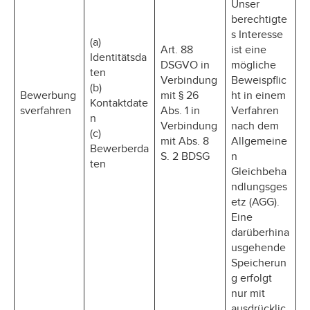
Unser
berechtigte
s Interesse
(a)
Art. 88
ist eine
Identitätsda
DSGVO in
mögliche
ten
Verbindung
Beweispflic
(b)
Bewerbung
mit § 26
ht in einem
Kontaktdate
sverfahren
Abs. 1 in
Verfahren
n
Verbindung
nach dem
(c)
mit Abs. 8
Allgemeine
Bewerberda
S. 2 BDSG
n
ten
Gleichbeha
ndlungsges
etz (AGG).
Eine
darüberhina
usgehende
Speicherun
g erfolgt
nur mit
ausdrücklic