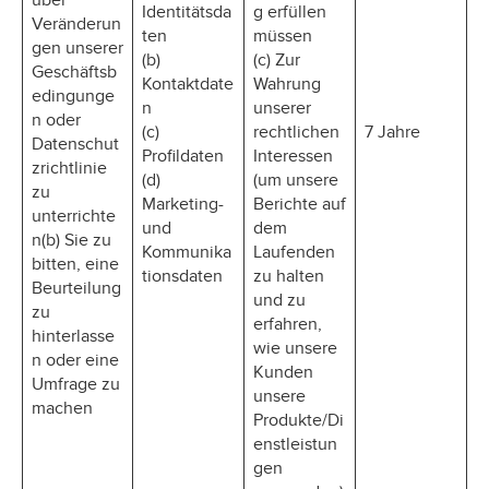
über
Identitätsda
g erfüllen
Veränderun
ten
müssen
gen unserer
(b)
(c) Zur
Geschäftsb
Kontaktdate
Wahrung
edingunge
n
unserer
n oder
(c)
rechtlichen
7 Jahre
Datenschut
Profildaten
Interessen
zrichtlinie
(d)
(um unsere
zu
Marketing-
Berichte auf
unterrichte
und
dem
n(b) Sie zu
Kommunika
Laufenden
bitten, eine
tionsdaten
zu halten
Beurteilung
und zu
zu
erfahren,
hinterlasse
wie unsere
n oder eine
Kunden
Umfrage zu
unsere
machen
Produkte/Di
enstleistun
gen