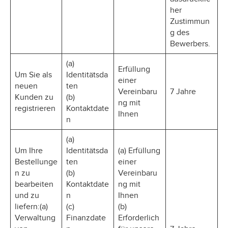
her
Zustimmun
g des
Bewerbers.
(a)
Erfüllung
Um Sie als
Identitätsda
einer
neuen
ten
Vereinbaru
7 Jahre
Kunden zu
(b)
ng mit
registrieren
Kontaktdate
Ihnen
n
(a)
Um Ihre
Identitätsda
(a) Erfüllung
Bestellunge
ten
einer
n zu
(b)
Vereinbaru
bearbeiten
Kontaktdate
ng mit
und zu
n
Ihnen
liefern:(a)
(c)
(b)
Verwaltung
Finanzdate
Erforderlich