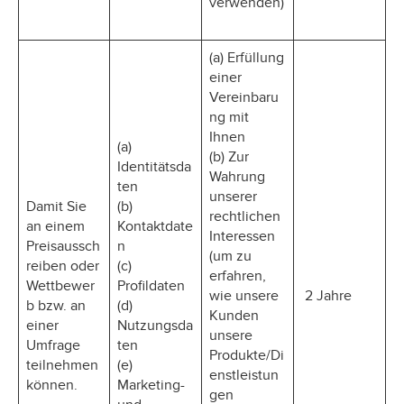
verwenden)
(a) Erfüllung
einer
Vereinbaru
ng mit
Ihnen
(a)
(b) Zur
Identitätsda
Wahrung
ten
unserer
Damit Sie
(b)
rechtlichen
an einem
Kontaktdate
Interessen
Preisaussch
n
(um zu
reiben oder
(c)
erfahren,
Wettbewer
Profildaten
wie unsere
2 Jahre
b bzw. an
(d)
Kunden
einer
Nutzungsda
unsere
Umfrage
ten
Produkte/Di
teilnehmen
(e)
enstleistun
können.
Marketing-
gen