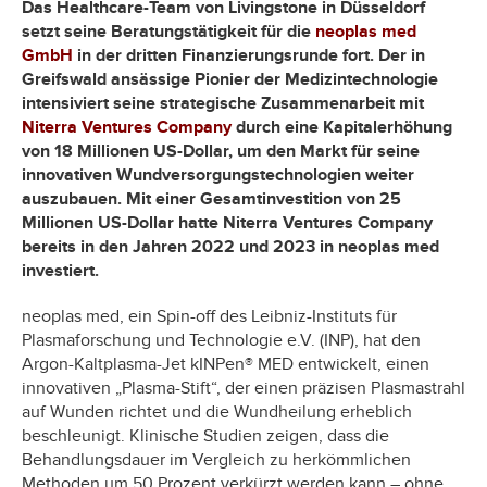
Das Healthcare-Team von Livingstone in Düsseldorf
setzt seine Beratungstätigkeit für die
neoplas med
GmbH
in der dritten Finanzierungsrunde fort. Der in
Greifswald ansässige Pionier der Medizintechnologie
intensiviert seine strategische Zusammenarbeit mit
Niterra Ventures Company
durch eine Kapitalerhöhung
von 18 Millionen US-Dollar, um den Markt für seine
innovativen Wundversorgungstechnologien weiter
auszubauen. Mit einer Gesamtinvestition von 25
Millionen US-Dollar hatte Niterra Ventures Company
bereits in den Jahren 2022 und 2023 in neoplas med
investiert.
neoplas med, ein Spin-off des Leibniz-Instituts für
Plasmaforschung und Technologie e.V. (INP), hat den
Argon-Kaltplasma-Jet kINPen® MED entwickelt, einen
innovativen „Plasma-Stift“, der einen präzisen Plasmastrahl
auf Wunden richtet und die Wundheilung erheblich
beschleunigt. Klinische Studien zeigen, dass die
Behandlungsdauer im Vergleich zu herkömmlichen
Methoden um 50 Prozent verkürzt werden kann – ohne