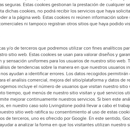
s seguras. Estas cookies gestionan la prestación de cualquier s
epta dichas cookies, no podrá recibir los servicios que haya solic
er a la página web. Estas cookies ni reúnen información sobre
 comerciales ni tampoco registran otros sitios que haya podido vis
s
as y/o de terceros que podremos utilizar con fines analíticos par
tro sitio web. Estas cookies se usan para valorar diseños y garan
 y sensación uniformes para los usuarios de nuestro sitio web
análisis de tendencias sobre la manera en que nuestros usuarios i
 nos ayudan a identificar errores. Los datos recogidos permitirán
ra el analísis comercial, mejora del sitio/plataforma y datos de 
ogemos incluye el número de usuarios que visitan nuestro sitio
o tiempo, qué menús de nuestro sitio visitan y qué servicios uti
mite mejorar continuamente nuestros servicios. Si bien este anál
os, en nuestro caso solo Livingstone podrá llevar a cabo el trabajo
estro sitio web ratifica su consentimiento al uso de estas cookie
icos de terceros, uno es ofrecido por Google. En este sentido, Go
 ayudar a analizar la forma en que los visitantes utilizan nuestro s