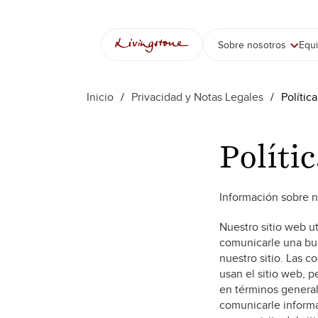
Saltar
al
contenido
Sobre nosotros
Equ
Inicio
/
Privacidad y Notas Legales
/
Polític
Políti
Información sobre n
Nuestro sitio web ut
comunicarle una bue
nuestro sitio. Las 
usan el sitio web, p
en términos general
comunicarle informa