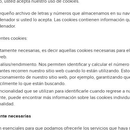
tio, usted acepta nuestro uso de cookies.
equeño archivo de letras y números que almacenamos en su nav
denador si usted lo acepta. Las cookies contienen información que
denador.
entes cookies:
ctamente necesarias, es decir aquellas cookies necesarias para 
web.
lísis/rendimiento. Nos permiten identificar y calcular el número 
antes recorren nuestro sitio web cuando lo están utilizando. Est
ncionamiento de nuestro sitio web, por ejemplo, garantizando que
cilmente lo que están buscando.
cionalidad que se utilizan para identificarle cuando regrese a n
ente, puede encontrar más información sobre las cookies individ
nalidad.
nte necesarias
 esenciales para que podamos ofrecerle los servicios que haya so