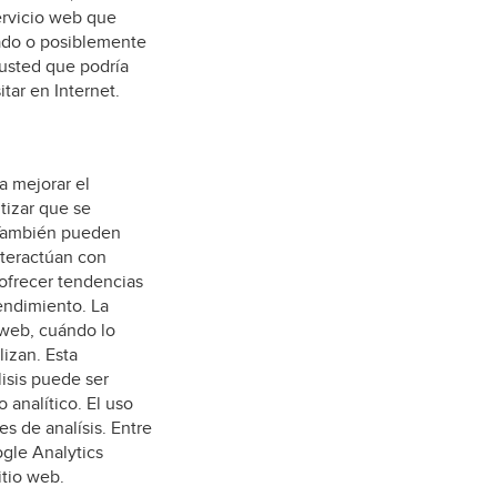
ervicio web que
itado o posiblemente
 usted que podría
itar en Internet.
a mejorar el
tizar que se
. También pueden
nteractúan con
 ofrecer tendencias
rendimiento. La
 web, cuándo lo
lizan. Esta
isis puede ser
 analítico. El uso
s de analísis. Entre
ogle Analytics
itio web.