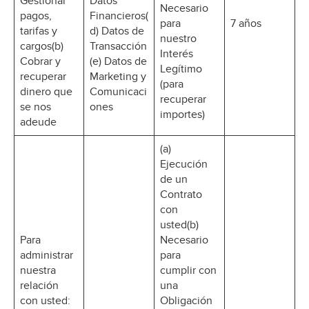
Gestionar
Datos
Necesario
pagos,
Financieros(
para
7 años
tarifas y
d) Datos de
nuestro
cargos(b)
Transacción
Interés
Cobrar y
(e) Datos de
Legítimo
recuperar
Marketing y
(para
dinero que
Comunicaci
recuperar
se nos
ones
importes)
adeude
(a)
Ejecución
de un
Contrato
con
usted(b)
Para
Necesario
administrar
para
nuestra
cumplir con
relación
una
con usted:
Obligación