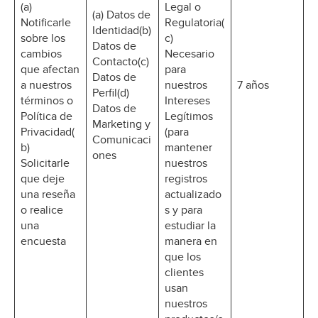
(a)
Legal o
(a) Datos de
Notificarle
Regulatoria(
Identidad(b)
sobre los
c)
Datos de
cambios
Necesario
Contacto(c)
que afectan
para
Datos de
a nuestros
nuestros
7 años
Perfil(d)
términos o
Intereses
Datos de
Política de
Legítimos
Marketing y
Privacidad(
(para
Comunicaci
b)
mantener
ones
Solicitarle
nuestros
que deje
registros
una reseña
actualizado
o realice
s y para
una
estudiar la
encuesta
manera en
que los
clientes
usan
nuestros