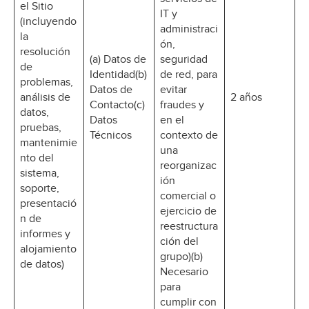
el Sitio
IT y
(incluyendo
administraci
la
ón,
resolución
(a) Datos de
seguridad
de
Identidad(b)
de red, para
problemas,
Datos de
evitar
análisis de
2 años
Contacto(c)
fraudes y
datos,
Datos
en el
pruebas,
Técnicos
contexto de
mantenimie
una
nto del
reorganizac
sistema,
ión
soporte,
comercial o
presentació
ejercicio de
n de
reestructura
informes y
ción del
alojamiento
grupo)(b)
de datos)
Necesario
para
cumplir con