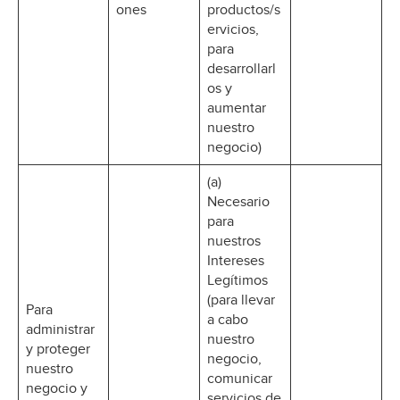
ones
productos/s
ervicios,
para
desarrollarl
os y
aumentar
nuestro
negocio)
(a)
Necesario
para
nuestros
Intereses
Legítimos
(para llevar
Para
a cabo
administrar
nuestro
y proteger
negocio,
nuestro
comunicar
negocio y
servicios de