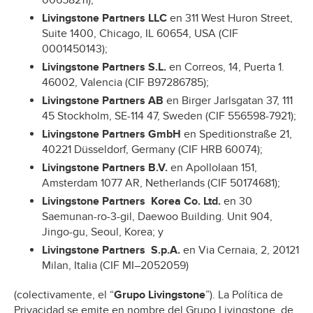
00658211);
Livingstone Partners LLC
en 311 West Huron Street,
Suite 1400, Chicago, IL 60654, USA (CIF
0001450143);
Livingstone Partners S.L.
en Correos, 14, Puerta 1.
46002, Valencia (CIF B97286785);
Livingstone Partners AB
en Birger Jarlsgatan 37, 111
45 Stockholm, SE-114 47, Sweden (CIF 556598-7921);
Livingstone Partners GmbH
en Speditionstraße 21,
40221 Düsseldorf, Germany (CIF HRB 60074);
Livingstone Partners B.V.
en Apollolaan 151,
Amsterdam 1077 AR, Netherlands (CIF 50174681);
Livingstone Partners Korea Co. Ltd.
en 30
Saemunan-ro-3-gil, Daewoo Building. Unit 904,
Jingo-gu, Seoul, Korea; y
Livingstone Partners S.p.A.
en Via Cernaia, 2, 20121
Milan, Italia (CIF MI–2052059)
(colectivamente, el “
Grupo Livingstone
”). La Política de
Privacidad se emite en nombre del Grupo Livingstone, de