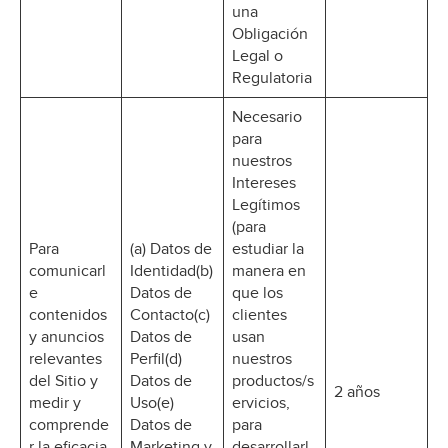
una
Obligación
Legal o
Regulatoria
Necesario
para
nuestros
Intereses
Legítimos
(para
Para
(a) Datos de
estudiar la
comunicarl
Identidad(b)
manera en
e
Datos de
que los
contenidos
Contacto(c)
clientes
y anuncios
Datos de
usan
relevantes
Perfil(d)
nuestros
del Sitio y
Datos de
productos/s
2 años
medir y
Uso(e)
ervicios,
comprende
Datos de
para
r la eficacia
Marketing y
desarrollarl