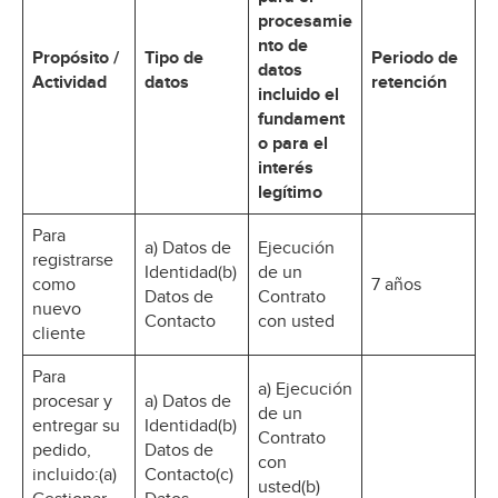
procesamie
nto de
Propósito /
Tipo de
Periodo de
datos
Actividad
datos
retención
incluido el
fundament
o para el
interés
legítimo
Para
a) Datos de
Ejecución
registrarse
Identidad(b)
de un
como
7 años
Datos de
Contrato
nuevo
Contacto
con usted
cliente
Para
a) Ejecución
procesar y
a) Datos de
de un
entregar su
Identidad(b)
Contrato
pedido,
Datos de
con
incluido:(a)
Contacto(c)
usted(b)