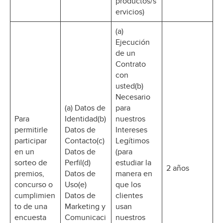
productos/s
ervicios)
(a)
Ejecución
de un
Contrato
con
usted(b)
Necesario
(a) Datos de
para
Para
Identidad(b)
nuestros
permitirle
Datos de
Intereses
participar
Contacto(c)
Legítimos
en un
Datos de
(para
sorteo de
Perfil(d)
estudiar la
2 años
premios,
Datos de
manera en
concurso o
Uso(e)
que los
cumplimien
Datos de
clientes
to de una
Marketing y
usan
encuesta
Comunicaci
nuestros