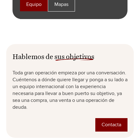
assistenz@livingstonepartners.de
Equipo
Mapas
Equipo
Equipo
Mapas
Mapas
Equipo
Mapas
Equipo
Mapas
Hablemos de
sus objetivos
Toda gran operación empieza por una conversación.
Cuéntenos a dónde quiere llegar y ponga a su lado a
un equipo internacional con la experiencia
necesaria para llevar a buen puerto su objetivo, ya
sea una compra, una venta o una operación de
deuda.
Contacta