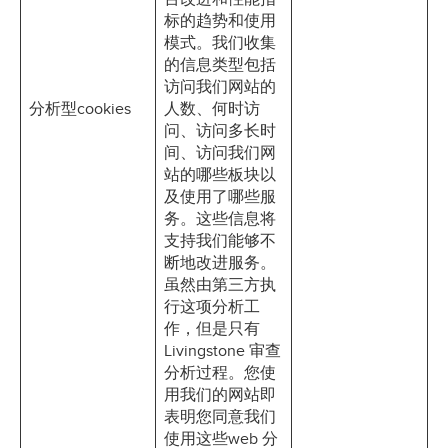
标的趋势和使用
模式。我们收集
的信息类型包括
访问我们网站的
分析型cookies
人数、何时访
问、访问多长时
间、访问我们网
站的哪些板块以
及使用了哪些服
务。这些信息将
支持我们能够不
断地改进服务。
虽然由第三方执
行这项分析工
作，但是只有
Livingstone 审查
分析过程。您使
用我们的网站即
表明您同意我们
使用这些web 分