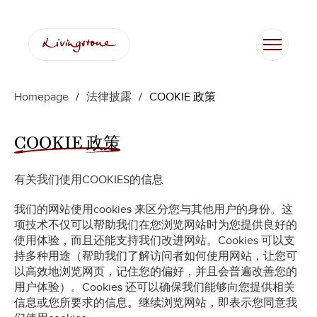
跳
至
内
容
Homepage
/
法律披露
/
COOKIE 政策
COOKIE 政策
有关我们使用COOKIES的信息
我们的网站使用cookies 来区分您与其他用户的身份。这
项技术不仅可以帮助我们在您浏览网站时为您提供良好的
使用体验，而且还能支持我们改进网站。Cookies 可以支
持多种用途（帮助我们了解访问者如何使用网站，让您可
以高效地浏览网页，记住您的偏好，并且会普遍改善您的
用户体验）。Cookies 还可以确保我们能够向您提供相关
信息或您所要求的信息。继续浏览网站，即表示您同意我