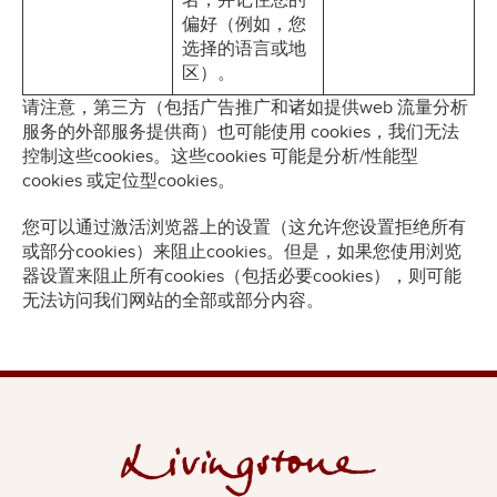
名，并记住您的
偏好（例如，您
选择的语言或地
区）。
请注意，第三方（包括广告推广和诸如提供web 流量分析
服务的外部服务提供商）也可能使用 cookies，我们无法
控制这些cookies。这些cookies 可能是分析/性能型
cookies 或定位型cookies。
您可以通过激活浏览器上的设置（这允许您设置拒绝所有
或部分cookies）来阻止cookies。但是，如果您使用浏览
器设置来阻止所有cookies（包括必要cookies），则可能
无法访问我们网站的全部或部分内容。