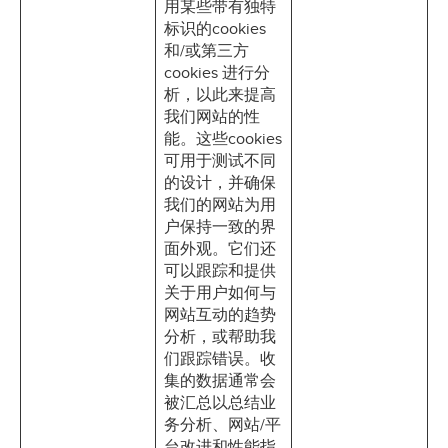
用某些带有独特
标识的cookies
和/或第三方
cookies 进行分
析，以此来提高
我们网站的性
能。这些cookies
可用于测试不同
的设计，并确保
我们的网站为用
户保持一致的界
面外观。它们还
可以跟踪和提供
关于用户如何与
网站互动的趋势
分析，或帮助我
们跟踪错误。收
集的数据通常会
被汇总以总结业
务分析、网站/平
台改进和性能指