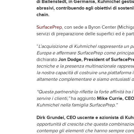
di Ballenstedt, in Germania, Kuhmichel gestisc
abrasivi, contribuendo agli obiettivi di sosteni
chain.
SurfacePrep
, con sede a Byron Center (Michigan
servizi di preparazione delle superfici ed è par
“
L’acquisizione di Kuhmichel rappresenta un pa
Europa e affermare SurfacePrep come principale
dichiarato
Jon Dodge, President of SurfacePre
tecniche e la presenza multinazionale rappre
la nostra capacità di costruire una piattaforma i
altamente complementare e siamo entusiasti di 
“Questa partnership riflette la forte affinità t
servire i clienti,”
ha aggiunto
Mike Currie, CEO
Kuhmichel nella famiglia SurfacePrep.”
Dirk Grundei, CEO uscente e azionista di K
opportunità di crescita che questa combinazione
contempo gli elementi che hanno sempre contra