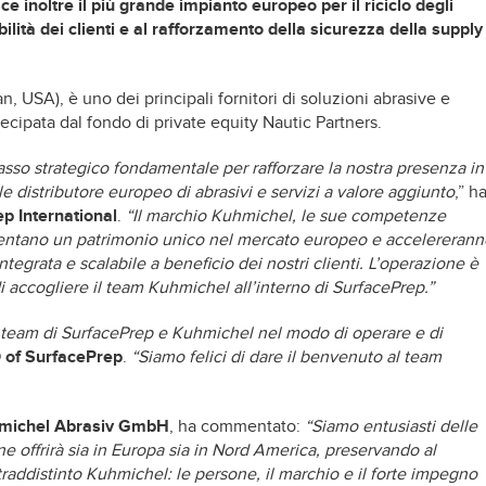
e inoltre il più grande impianto europeo per il riciclo degli
bilità dei clienti e al rafforzamento della sicurezza della supply
, USA), è uno dei principali fornitori di soluzioni abrasive e
tecipata dal fondo di private equity Nautic Partners.
sso strategico fondamentale per rafforzare la nostra presenza in
 distributore europeo di abrasivi e servizi a valore aggiunto
,” h
p International
.
“Il marchio Kuhmichel, le sue competenze
sentano un patrimonio unico nel mercato europeo e accelererann
ntegrata e scalabile a beneficio dei nostri clienti. L’operazione è
accogliere il team Kuhmichel all’interno di SurfacePrep.”
ra i team di SurfacePrep e Kuhmichel nel modo di operare e di
 of SurfacePrep
.
“Siamo felici di dare il benvenuto al team
uhmichel Abrasiv GmbH
, ha commentato:
“Siamo entusiasti delle
 offrirà sia in Europa sia in Nord America, preservando al
ddistinto Kuhmichel: le persone, il marchio e il forte impegno