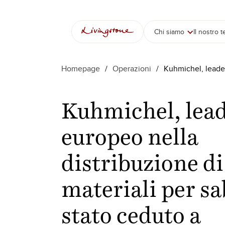
Chi siamo
Il nostro 
Homepage
/
Operazioni
/
Kuhmichel, leader
Kuhmichel, lea
europeo nella
distribuzione di
materiali per sa
stato ceduto a