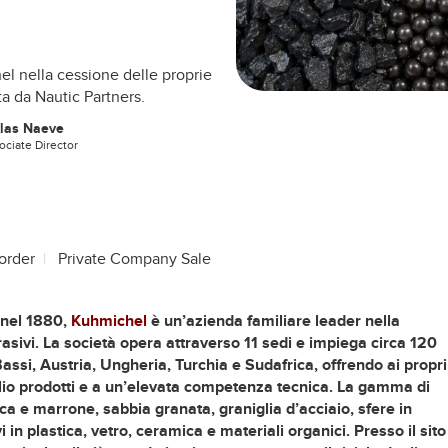
hel nella cessione delle proprie
ta da Nautic Partners.
klas Naeve
ociate Director
border
Private Company Sale
 nel 1880,
Kuhmichel
è un’azienda familiare leader nella
rasivi. La società opera attraverso 11 sedi e impiega circa 120
ssi, Austria, Ungheria, Turchia e Sudafrica, offrendo ai propri
glio prodotti e a un’elevata competenza tecnica. La gamma di
a e marrone, sabbia granata, graniglia d’acciaio, sfere in
vi in plastica, vetro, ceramica e materiali organici. Presso il sito