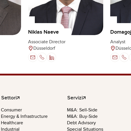
Domagoj 
Niklas Naeve
Analyst
Associate Director
Düsseld
Düsseldorf
Settori
Servizi
Consumer
M&A: Sell-Side
Energy & Infrastructure
M&A: Buy-Side
Healthcare
Debt Advisory
Industrial
Special Situations