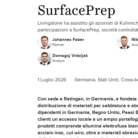
SurfacePrep
Livingstone ha assistito gli azionisti di Kuhmic
partecipazioni a SurfacePrep, società controlla
Johannes Faber
Ni
Partner
Ass
Domagoj Vrdoljak
Analyst
1 Luglio 2026
Germania, Stati Uniti, Cross-
Con sede a Ratingen, in Germania, e fondata
distribuzione di
materiali per sabbiatura
e ab
dipendenti in Germania, Regno Unito, Paesi Ba
clienti un accesso locale a un ampio portafo
prodotti comprende allumina elettrofusa bianc
acciaio inox,
cut wire
, oltre a materiali abrasi