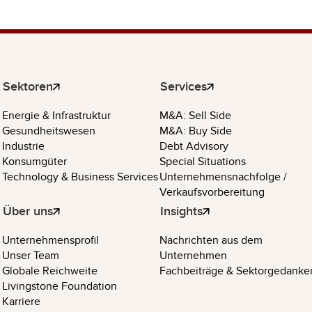
Sektoren
Services
Energie & Infrastruktur
M&A: Sell Side
Gesundheitswesen
M&A: Buy Side
Industrie
Debt Advisory
Konsumgüter
Special Situations
Technology & Business Services
Unternehmensnachfolge /
Verkaufsvorbereitung
Über uns
Insights
Unternehmensprofil
Nachrichten aus dem
Unser Team
Unternehmen
Globale Reichweite
Fachbeiträge & Sektorgedanke
Livingstone Foundation
Karriere