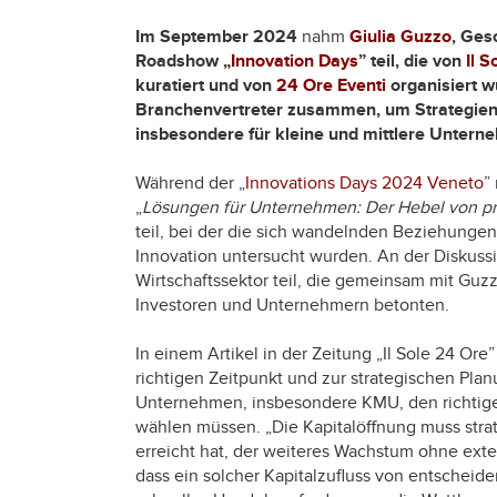
Im September 2024
nahm
Giulia Guzzo
, Ges
Roadshow „
Innovation Days
” teil, die von
Il 
kuratiert und von
24 Ore Eventi
organisiert w
Branchenvertreter zusammen, um Strategien
insbesondere für kleine und mittlere Untern
Während der „
Innovations Days 2024 Veneto
”
„
Lösungen für Unternehmen: Der Hebel von pr
teil, bei der die sich wandelnden Beziehung
Innovation untersucht wurden. An der Diskuss
Wirtschaftssektor teil, die gemeinsam mit Guz
Investoren und Unternehmern betonten.
In einem Artikel in der Zeitung „Il Sole 24 Or
richtigen Zeitpunkt und zur strategischen Plan
Unternehmen, insbesondere KMU, den richtigen
wählen müssen. „Die Kapitalöffnung muss str
erreicht hat, der weiteres Wachstum ohne exte
dass ein solcher Kapitalzufluss von entschei