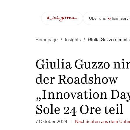
Zum
Inhalt
springen
Über uns
Team
Serv
Homepage
/
Insights
/
Giulia Guzzo nimmt a
Giulia Guzzo n
der Roadshow
„Innovation Day
Sole 24 Ore teil
7 Oktober 2024
Nachrichten aus dem Unt