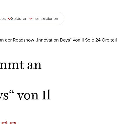
ices
Sektoren
Transaktionen
n der Roadshow „Innovation Days“ von Il Sole 24 Ore teil
immt an
s“ von Il
ernehmen