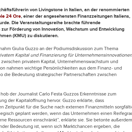
chäftsführerin von Livingstone in Italien, an der renommierten
Sole 24 Ore
, einer der angesehensten Finanzzeitungen Italiens,
urde. Die Veranstaltungsreihe brachte führende
 zur Förderung von Innovation, Wachstum und Entwicklung
ehmen (KMU) zu diskutieren.
 nahm Giulia Guzzo an der Podiumsdiskussion zum Thema
ivatem Kapital und Finanzierung für Unternehmensinnovationen
en zwischen privatem Kapital, Unternehmenswachstum und
ion nahmen wichtige Persönlichkeiten aus dem Finanz- und
zo die Bedeutung strategischer Partnerschaften zwischen
e” hob der Journalist Carlo Festa Guzzos Erkenntnisse zum
ung der Kapitalöffnung hervor. Guzzo erklärte, dass
 Zeitpunkt für die Suche nach externen Finanzmitteln sorgfälti
ategisch geplant werden, wenn das Unternehmen einen Reifegra
rne Ressourcen einschränkt”, erklärte sie. Sie betonte außerdem
dender Bedeutung ist, wenn sich Marktchancen ergeben, die