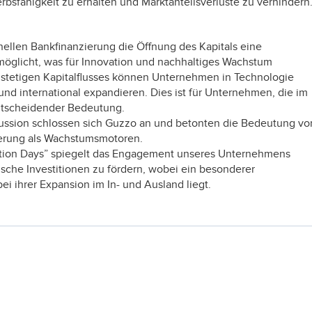
bsfähigkeit zu erhalten und Marktanteilsverluste zu verhindern
nellen Bankfinanzierung die Öffnung des Kapitals eine
öglicht, was für Innovation und nachhaltiges Wachstum
es stetigen Kapitalflusses können Unternehmen in Technologie
 und international expandieren. Dies ist für Unternehmen, die im
ntscheidender Bedeutung.
ssion schlossen sich Guzzo an und betonten die Bedeutung vo
sierung als Wachstumsmotoren.
ation Days” spiegelt das Engagement unseres Unternehmens
sche Investitionen zu fördern, wobei ein besonderer
 ihrer Expansion im In- und Ausland liegt.