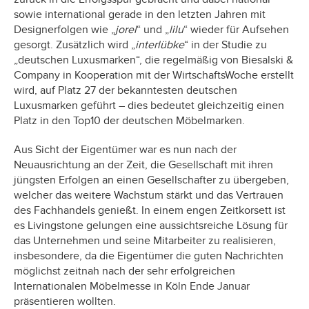
sowie international gerade in den letzten Jahren mit
Designerfolgen wie „
jorel
“ und „
lilu
“ wieder für Aufsehen
gesorgt. Zusätzlich wird „
interlübke
“ in der Studie zu
„deutschen Luxusmarken“, die regelmäßig von Biesalski &
Company in Kooperation mit der WirtschaftsWoche erstellt
wird, auf Platz 27 der bekanntesten deutschen
Luxusmarken geführt – dies bedeutet gleichzeitig einen
Platz in den Top10 der deutschen Möbelmarken.
Aus Sicht der Eigentümer war es nun nach der
Neuausrichtung an der Zeit, die Gesellschaft mit ihren
jüngsten Erfolgen an einen Gesellschafter zu übergeben,
welcher das weitere Wachstum stärkt und das Vertrauen
des Fachhandels genießt. In einem engen Zeitkorsett ist
es Livingstone gelungen eine aussichtsreiche Lösung für
das Unternehmen und seine Mitarbeiter zu realisieren,
insbesondere, da die Eigentümer die guten Nachrichten
möglichst zeitnah nach der sehr erfolgreichen
Internationalen Möbelmesse in Köln Ende Januar
präsentieren wollten.