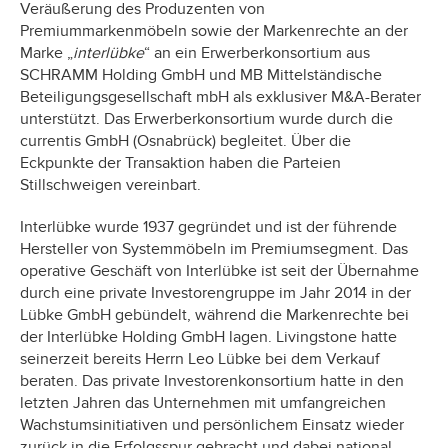
Veräußerung des Produzenten von
Premiummarkenmöbeln sowie der Markenrechte an der
Marke „
interlübke
“ an ein Erwerberkonsortium aus
SCHRAMM Holding GmbH und MB Mittelständische
Beteiligungsgesellschaft mbH als exklusiver M&A-Berater
unterstützt. Das Erwerberkonsortium wurde durch die
currentis GmbH (Osnabrück) begleitet. Über die
Eckpunkte der Transaktion haben die Parteien
Stillschweigen vereinbart.
Interlübke wurde 1937 gegründet und ist der führende
Hersteller von Systemmöbeln im Premiumsegment. Das
operative Geschäft von Interlübke ist seit der Übernahme
durch eine private Investorengruppe im Jahr 2014 in der
Lübke GmbH gebündelt, während die Markenrechte bei
der Interlübke Holding GmbH lagen. Livingstone hatte
seinerzeit bereits Herrn Leo Lübke bei dem Verkauf
beraten. Das private Investorenkonsortium hatte in den
letzten Jahren das Unternehmen mit umfangreichen
Wachstumsinitiativen und persönlichem Einsatz wieder
zurück in die Erfolgsspur gebracht und dabei national