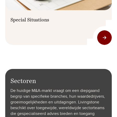
Special Situations
Sectoren
De huidige M&A-markt vraagt om een diepgaand
begrip van specifieke branches, hun waardedrijvers,
groeimogelijkheden en uitdagingen. Livingstone
beschikt over toegewijde, wereldwijde sectorteams
die gespecialiseerd advies bieden en toegang