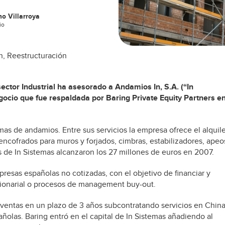
o Villarroya
io
n, Reestructuración
sector Industrial ha asesorado a Andamios In, S.A. (“In
egocio que fue respaldada por Baring Private Equity Partners e
mas de andamios. Entre sus servicios la empresa ofrece el alquil
ncofrados para muros y forjados, cimbras, estabilizadores, apeo
as de In Sistemas alcanzaron los 27 millones de euros en 2007.
esas españolas no cotizadas, con el objetivo de financiar y
ccionarial o procesos de management buy-out.
s ventas en un plazo de 3 años subcontratando servicios en Chin
las. Baring entró en el capital de In Sistemas añadiendo al