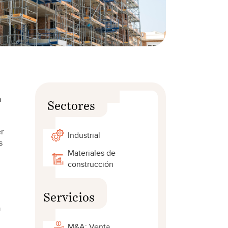
n
Sectores
er
Industrial
s
Materiales de
construcción
Servicios
a
M&A: Venta