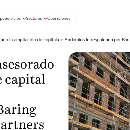
ipo
Servicios
Sectores
Operaciones
ado la ampliación de capital de Andamios In respaldada por Bari
asesorado
 capital
Baring
Partners