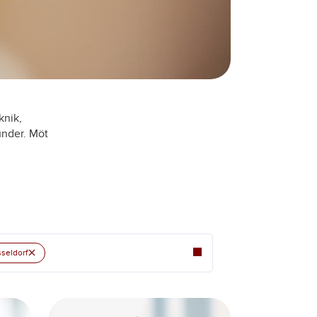
knik,
kunder. Möt
×
seldorf