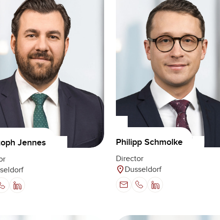
Philipp Schmolke
toph Jennes
Director
or
Dusseldorf
seldorf