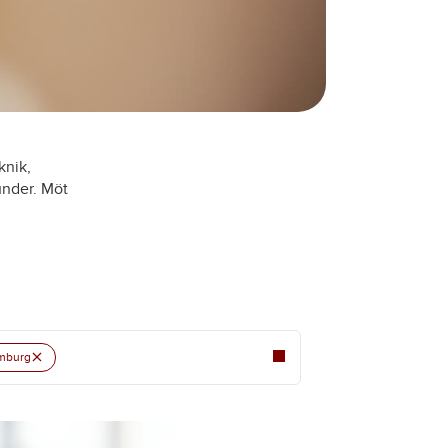
knik,
kunder. Möt
×
mburg