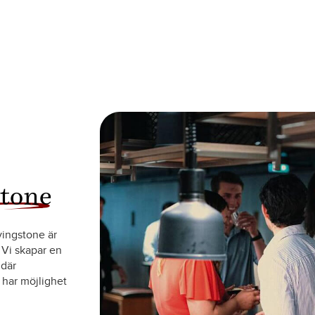
stone
vingstone är
 Vi skapar en
 där
 har möjlighet