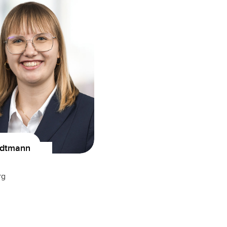
edtmann
rg