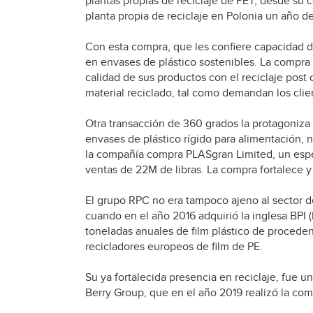
plantas propias de reciclaje de PET, desde su
planta propia de reciclaje en Polonia un año d
Con esta compra, que les confiere capacidad de
en envases de plástico sostenibles. La compra
calidad de sus productos con el reciclaje pos
material reciclado, tal como demandan los cli
Otra transacción de 360 grados la protagoniza
envases de plástico rígido para alimentación, 
la compañía compra PLASgran Limited, un especi
ventas de 22M de libras. La compra fortalece y
El grupo RPC no era tampoco ajeno al sector de
cuando en el año 2016 adquirió la inglesa BPI (
toneladas anuales de film plástico de procedenc
recicladores europeos de film de PE.
Su ya fortalecida presencia en reciclaje, fue u
Berry Group, que en el año 2019 realizó la co