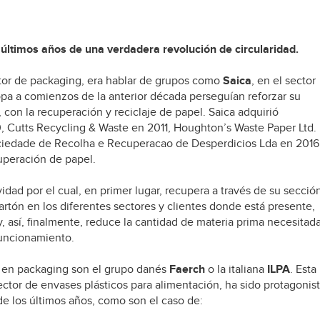
s últimos años de una verdadera revolución de circularidad.
ector de packaging, era hablar de grupos como
Saica
, en el sector
opa a comienzos de la anterior década perseguían reforzar su
con la recuperación y reciclaje de papel. Saica adquirió
, Cutts Recycling & Waste en 2011, Houghton’s Waste Paper Ltd.
ociedade de Recolha e Recuperacao de Desperdicios Lda en 2016
uperación de papel.
vidad por el cual, en primer lugar, recupera a través de su secció
rtón en los diferentes sectores y clientes donde está presente,
, así, finalmente, reduce la cantidad de materia prima necesitada
funcionamiento.
d en packaging son el grupo danés
Faerch
o la italiana
ILPA
. Esta
 sector de envases plásticos para alimentación, ha sido protagonis
e los últimos años, como son el caso de: