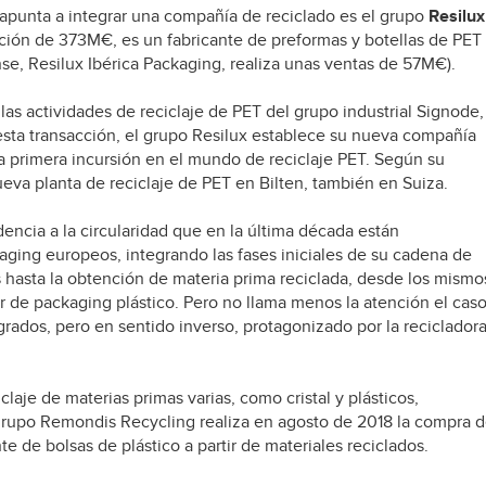
apunta a integrar una compañía de reciclado es el grupo
Resilux
ración de 373M€, es un fabricante de preformas y botellas de PET
nse, Resilux Ibérica Packaging, realiza unas ventas de 57M€).
s actividades de reciclaje de PET del grupo industrial Signode,
esta transacción, el grupo Resilux establece su nueva compañía
la primera incursión en el mundo de reciclaje PET. Según su
ueva planta de reciclaje de PET en Bilten, también en Suiza.
dencia a la circularidad que en la última década están
aging europeos, integrando las fases iniciales de su cadena de
s hasta la obtención de materia prima reciclada, desde los mismo
 de packaging plástico. Pero no llama menos la atención el cas
rados, pero en sentido inverso, protagonizado por la reciclador
claje de materias primas varias, como cristal y plásticos,
grupo Remondis Recycling realiza en agosto de 2018 la compra 
e de bolsas de plástico a partir de materiales reciclados.