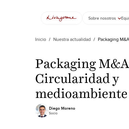
Saltar
al
contenido
Sobre nosotros
Equ
Inicio
/
Nuestra actualidad
/
Packaging M&A:
Packaging M&A
Circularidad y
medioambiente
Diego Moreno
Socio