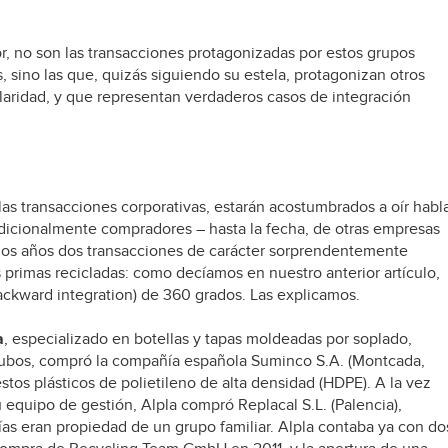
r, no son las transacciones protagonizadas por estos grupos
s, sino las que, quizás siguiendo su estela, protagonizan otros
aridad, y que representan verdaderos casos de integración
as transacciones corporativas, estarán acostumbrados a oír habl
dicionalmente compradores – hasta la fecha, de otras empresas
mos años dos transacciones de carácter sorprendentemente
s primas recicladas: como decíamos en nuestro anterior artículo,
backward integration) de 360 grados. Las explicamos.
a
, especializado en botellas y tapas moldeadas por soplado,
tubos, compró la compañía española Suminco S.A. (Montcada,
stos plásticos de polietileno de alta densidad (HDPE). A la vez
equipo de gestión, Alpla compró Replacal S.L. (Palencia),
as eran propiedad de un grupo familiar. Alpla contaba ya con do