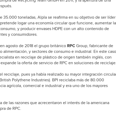
 compra de Recycling Team GmbH en 2011, y la apertura de una
espués.
 35.000 toneladas, Alpla se reafirma en su objetivo de ser líder
 pretende logar una economía circular que funcione, aumentar la
t consumo, y producir envases HDPE con un alto contenido de
entes y consumidores.
 en agosto de 2018 el grupo británico
RPC
Group, fabricante de
no alimentación, y sectores de consumo e industrial. En este caso
alista en reciclaje de plástico de origen también inglés, con
 expande la oferta de servicio de RPC en soluciones de reciclaje
l reciclaje, pues ya había realizado su mayor integración circula
British Polythene Industries). BPI reciclaba más de 80.000
ia agrícola, comercial e industrial y era uno de los mayores
na de las razones que acrecentaron el interés de la americana
mpra de RPC.