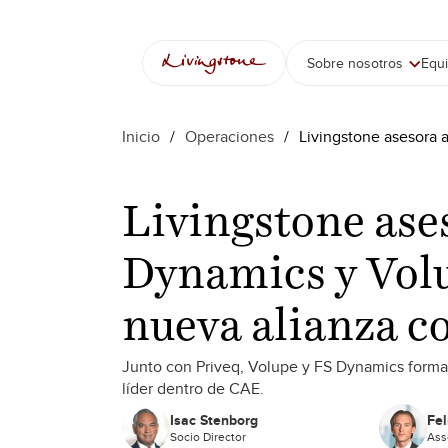
Sobre nosotros
Equ
Inicio
/
Operaciones
/
Livingstone asesora 
Livingstone ase
Dynamics y Volu
nueva alianza c
Junto con Priveq, Volupe y FS Dynamics form
líder dentro de CAE.
Isac Stenborg
Fel
Socio Director
Ass