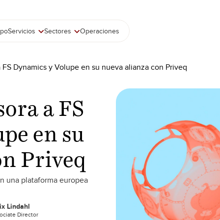
ipo
Servicios
Sectores
Operaciones
a FS Dynamics y Volupe en su nueva alianza con Priveq
sora a FS
pe en su
on Priveq
an una plataforma europea
ix Lindahl
ociate Director