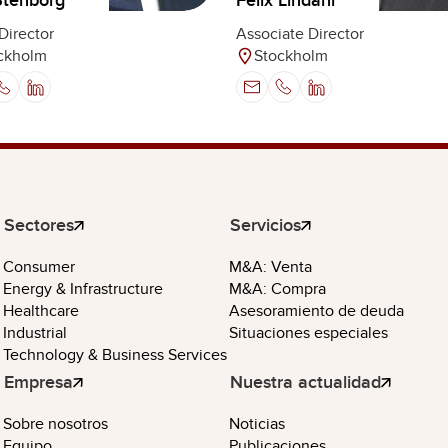
Stenborg
Felix Lindahl
Director
Associate Director
ckholm
Stockholm
Sectores
Servicios
Consumer
M&A: Venta
Energy & Infrastructure
M&A: Compra
Healthcare
Asesoramiento de deuda
Industrial
Situaciones especiales
Technology & Business Services
Empresa
Nuestra actualidad
Sobre nosotros
Noticias
Equipo
Publicaciones