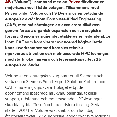
AB
(”Volupe”) i samband med att
Priveq
förvärvar en
majoritetsandel i båda bolagen. Tillsammans med
Priveq bildar Volupe och FS Dynamics en betydande
europeisk aktör inom Computer-Aided Engineering
(CAE), med målsättningen att accelerera tillväxten
genom fortsatt organisk expansion och strategiska
förvärv. Genom samgåendet etableras en ledande aktör
inom CAE som kombinerar avancerad högkvalitativ
konsultverksamhet med komplex teknisk
mjukvarudistribution och molnbaserade HPC-lösningar,
med stark lokal närvaro och leveranskapacitet i 25
europeiska länder.
Volupe är en strategiskt viktig partner till Siemens och
verkar som Siemens Smart Expert Solution Partner inom
CAE-simuleringsmjukvara. Bolaget erbjuder
abonnemangsbaserade mjukvarulösningar, teknisk
support, utbildning och molnbaserade HPC-lösningar
skräddarsydda för små och medelstora företag. Sedan
starten 2017 har Volupe växt snabbt och har idag
återförsäljaravtal i 22 europeiska länder över fyra regioner.