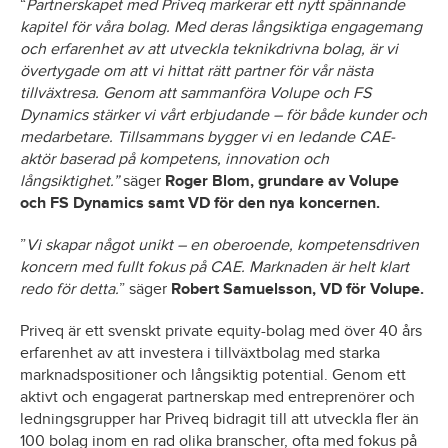
“
Partnerskapet med Priveq markerar ett nytt spännande
kapitel för våra bolag. Med deras långsiktiga engagemang
och erfarenhet av att utveckla teknikdrivna bolag, är vi
övertygade om att vi hittat rätt partner för vår nästa
tillväxtresa. Genom att sammanföra Volupe och FS
Dynamics stärker vi vårt erbjudande – för både kunder och
medarbetare. Tillsammans bygger vi en ledande CAE-
aktör baserad på kompetens, innovation och
långsiktighet.”
säger
Roger Blom, grundare av Volupe
och FS Dynamics samt VD för den nya koncernen.
”
Vi skapar något unikt – en oberoende, kompetensdriven
koncern med fullt fokus på CAE. Marknaden är helt klart
redo för detta.
” säger
Robert Samuelsson, VD för Volupe.
Priveq är ett svenskt private equity-bolag med över 40 års
erfarenhet av att investera i tillväxtbolag med starka
marknadspositioner och långsiktig potential. Genom ett
aktivt och engagerat partnerskap med entreprenörer och
ledningsgrupper har Priveq bidragit till att utveckla fler än
100 bolag inom en rad olika branscher, ofta med fokus på