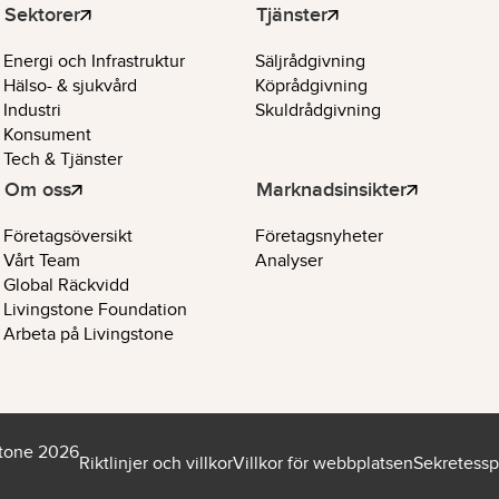
Sektorer
Tjänster
Energi och Infrastruktur
Säljrådgivning
Hälso- & sjukvård
Köprådgivning
Industri
Skuldrådgivning
Konsument
Tech & Tjänster
Om oss
Marknadsinsikter
Företagsöversikt
Företagsnyheter
Vårt Team
Analyser
Global Räckvidd
Livingstone Foundation
Arbeta på Livingstone
stone 2026
Riktlinjer och villkor
Villkor för webbplatsen
Sekretessp