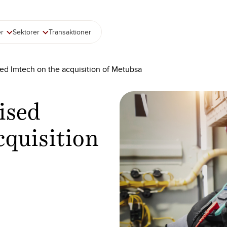
er
Sektorer
Transaktioner
sed Imtech on the acquisition of Metubsa
ised
cquisition