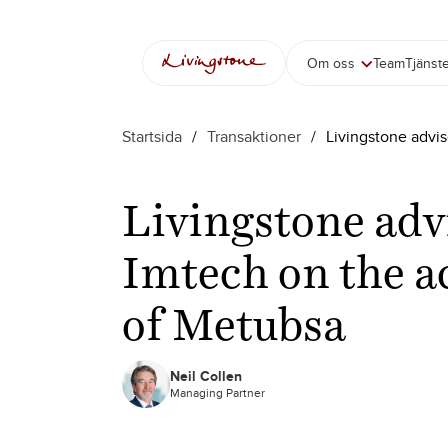
Om oss
Team
Tjänst
Startsida
/
Transaktioner
/
Livingstone advi
Livingstone adv
Imtech on the a
of Metubsa
Neil Collen
Managing Partner