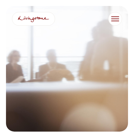
跳
至
内
容