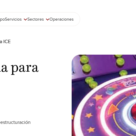
ipo
Servicios
Sectores
Operaciones
a ICE
úa para
eestructuración