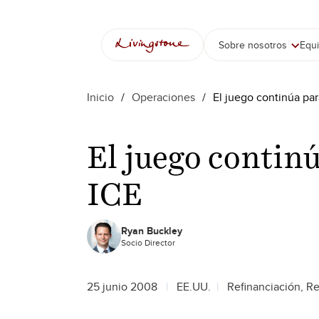
Sobre nosotros
Equ
Inicio
/
Operaciones
/
El juego continúa par
El juego contin
ICE
Ryan Buckley
Socio Director
25 junio 2008
EE.UU.
Refinanciación, R