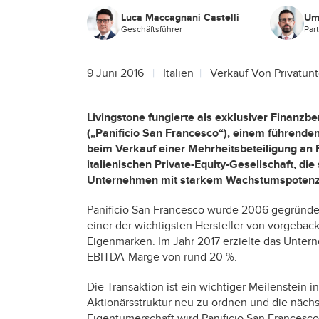
Luca Maccagnani Castelli
Um
Geschäftsführer
Par
9 Juni 2016
Italien
Verkauf Von Privatu
Livingstone fungierte als exklusiver Finanzb
(„Panificio San Francesco“), einem führenden
beim Verkauf einer Mehrheitsbeteiligung an Fi
italienischen Private-Equity-Gesellschaft, die
Unternehmen mit starkem Wachstumspotenzial
Panificio San Francesco wurde 2006 gegründet 
einer der wichtigsten Hersteller von vorgeba
Eigenmarken. Im Jahr 2017 erzielte das Unter
EBITDA-Marge von rund 20 %.
Die Transaktion ist ein wichtiger Meilenstein 
Aktionärsstruktur neu zu ordnen und die näch
Eigentümerschaft wird Panificio San Francesco 