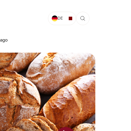
DE
tago