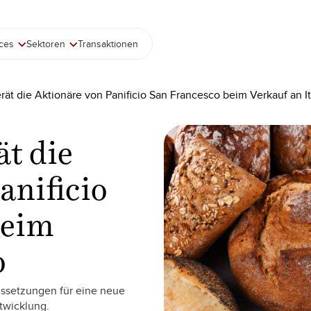
ices
Sektoren
Transaktionen
rät die Aktionäre von Panificio San Francesco beim Verkauf an I
ät die
anificio
beim
o
aussetzungen für eine neue
twicklung.