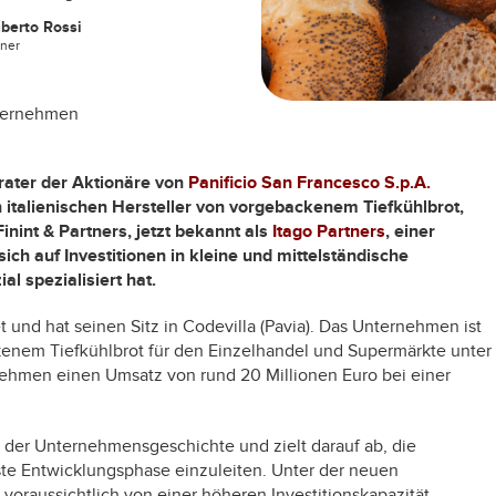
berto Rossi
tner
nternehmen
erater der Aktionäre von
Panificio San Francesco S.p.A.
 italienischen Hersteller von vorgebackenem Tiefkühlbrot,
nint & Partners, jetzt bekannt als
Itago Partners
, einer
 sich auf Investitionen in kleine und mittelständische
 spezialisiert hat.
und hat seinen Sitz in Codevilla (Pavia). Das Unternehmen ist
ckenem Tiefkühlbrot für den Einzelhandel und Supermärkte unter
nehmen einen Umsatz von rund 20 Millionen Euro bei einer
in der Unternehmensgeschichte und zielt darauf ab, die
ste Entwicklungsphase einzuleiten. Unter der neuen
voraussichtlich von einer höheren Investitionskapazität,